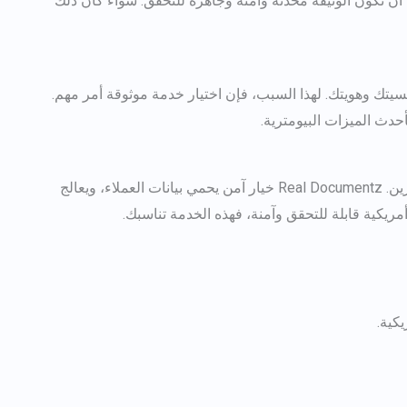
ث عن جواز سفر أمريكي جديد، فإن Real Documentz تضمن أن تكون الوثيقة محدثة وآمنة وجاهزة للتحقق. سواء كان ذلك
سيتك وهويتك. لهذا السبب، فإن اختيار خدمة موثوقة أمر مهم.
عبر الإنترنت قد يقودك ذلك إلى مزودين خطيرين. Real Documentz خيار آمن يحمي بيانات العملاء، ويعالج
يكية قابلة للتحقق وآمنة، فهذه الخدمة تناسبك.