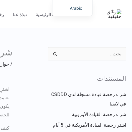
خطي
Arabic
لى
الصفحة الرئيسية
نبذة عنا
رخ
English
لمحتوى
German
Italian
Dutch
شراء
ا
Latvian
/
جوازا
ل
Hungarian
ب
Portuguese
المستندات
ح
Polish
اشترِ
ث
شراء رخصة قيادة مسجلة لدى CSDDD
Romanian
تعتمد
ع
في لاتفيا
Lithuanian
ن
شراء رخصة القيادة الأوروبية
للحصو
Spanish
:
Chinese
اشتر رخصة القيادة الأمريكية في 5 أيام
كيف 