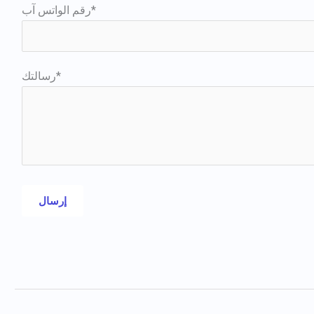
رقم الواتس آب*
رسالتك*