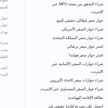
شراء التحقق من صحة MPU عبر
للسفر
الإنترنت
جواز 
جواز سفر إيطالي حقيقي للبيع
جواز 
شراء جواز السفر الأمريكي
تهدف Real Documentz إلى توفير جوازات سفر عالمية المستوى ومجهزة بأحدث ال
شراء جواز سفر المملكة المتحدة
شراء 
اشتر جواز سفر برتغالي
بحث
اشتر جواز سفر هولندا
الطلب
شراء جوازات السفر الألمانية عبر
كيف
الإنترنت
البدء
شراء جوازات سفر الاتحاد الأوروبي
شراء جواز السفر النمساوي عبر الإنترنت
بطاقة الإقامة الهولندية
احصل على تصريح إقامة حقيقي في