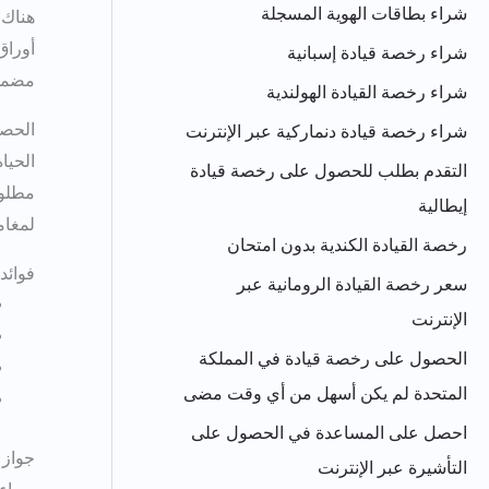
French
شراء بطاقات الهوية المسجلة
هناك 
Japanese
أوراق معق
شراء رخصة قيادة إسبانية
مضمون
Bulgarian
شراء رخصة القيادة الهولندية
Danish
الحصو
شراء رخصة قيادة دنماركية عبر الإنترنت
Swedish
الحيا
التقدم بطلب للحصول على رخصة قيادة
إيطالية
لمغام
رخصة القيادة الكندية بدون امتحان
فوائد
سعر رخصة القيادة الرومانية عبر
الإنترنت
الحصول على رخصة قيادة في المملكة
المتحدة لم يكن أسهل من أي وقت مضى
احصل على المساعدة في الحصول على
جواز 
التأشيرة عبر الإنترنت