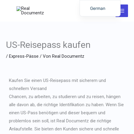
Zum
German
Inhalt
English
springen
Italian
Dutch
US-Reisepass kaufen
Latvian
/
Express-Pässe
/ Von
Real Documentz
Hungarian
Portuguese
Polish
Kaufen Sie einen US-Reisepass mit sicherem und
Romanian
schnellem Versand
Chancen, zu arbeiten, zu studieren und zu reisen, hängen
Lithuanian
alle davon ab, die richtige Identifikation zu haben. Wenn Sie
Spanish
einen US-Pass benötigen und dieser bequem und
Chinese
problemlos sein soll, ist Real Documentz die richtige
French
Anlaufstelle. Sie bieten den Kunden sichere und schnelle