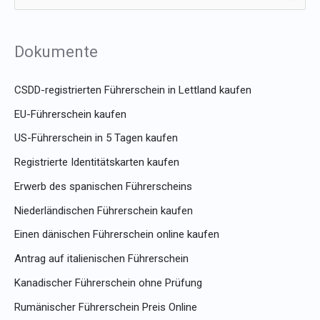
u
c
Dokumente
h
e
CSDD-registrierten Führerschein in Lettland kaufen
n
EU-Führerschein kaufen
n
US-Führerschein in 5 Tagen kaufen
a
Registrierte Identitätskarten kaufen
c
Erwerb des spanischen Führerscheins
h
Niederländischen Führerschein kaufen
:
Einen dänischen Führerschein online kaufen
Antrag auf italienischen Führerschein
Kanadischer Führerschein ohne Prüfung
Rumänischer Führerschein Preis Online