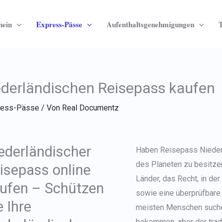
hein
Express-Pässe
Aufenthaltsgenehmigungen
T
ederländischen Reisepass kaufen
ress-Pässe
/ Von
Real Documentz
ederländischer
Haben
Reisepass Nieder
des Planeten zu besitzen
isepass online
Länder, das Recht, in de
ufen – Schützen
sowie eine überprüfbare I
e Ihre
meisten Menschen suchen
bekommen
, aber der tra