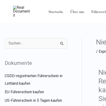
Zum
Inhalt
Startseite
Über uns
Führersc
springen
Ni
S
/
Exp
u
c
Dokumente
h
Ni
e
CSDD-registrierten Führerschein in
Re
n
Lettland kaufen
ka
n
EU-Führerschein kaufen
Si
a
US-Führerschein in 5 Tagen kaufen
c