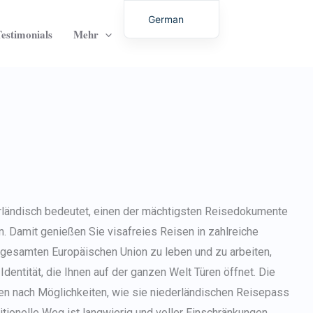
German
estimonials
Mehr
Kontakt
English
Italian
Dutch
Latvian
Hungarian
Portuguese
Polish
Romanian
ländisch
bedeutet, einen der mächtigsten Reisedokumente
Lithuanian
. Damit genießen Sie visafreies Reisen in zahlreiche
Spanish
r gesamten Europäischen Union zu leben und zu arbeiten,
dentität, die Ihnen auf der ganzen Welt Türen öffnet. Die
Chinese
 nach Möglichkeiten, wie sie
niederländischen Reisepass
French
ditionelle Weg ist langwierig und voller Einschränkungen.