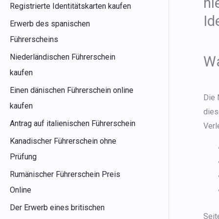
ni
Registrierte Identitätskarten kaufen
h
Id
Erwerb des spanischen
:
Führerscheins
Niederländischen Führerschein
Wa
kaufen
Einen dänischen Führerschein online
Die 
kaufen
dies
Antrag auf italienischen Führerschein
Verl
Kanadischer Führerschein ohne
Prüfung
Rumänischer Führerschein Preis
Online
Der Erwerb eines britischen
Seit