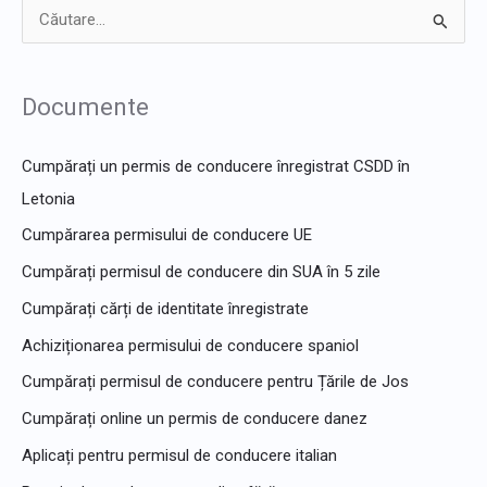
C
ă
u
Documente
t
a
Cumpărați un permis de conducere înregistrat CSDD în
r
Letonia
e
Cumpărarea permisului de conducere UE
p
Cumpărați permisul de conducere din SUA în 5 zile
e
Cumpărați cărți de identitate înregistrate
n
Achiziționarea permisului de conducere spaniol
t
Cumpărați permisul de conducere pentru Țările de Jos
r
u
Cumpărați online un permis de conducere danez
:
Aplicați pentru permisul de conducere italian