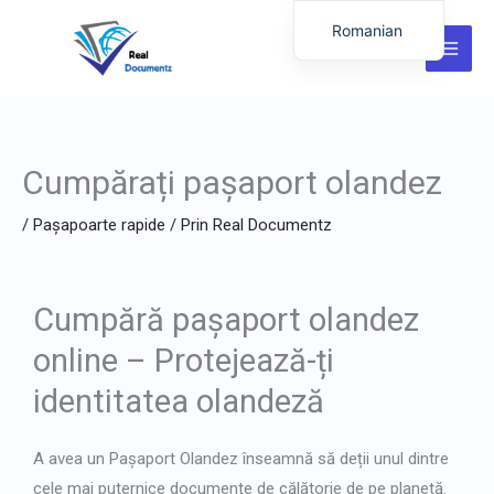
Salt
Romanian
la
English
conținut
German
Italian
Cumpărați pașaport olandez
Dutch
Latvian
/
Pașapoarte rapide
/ Prin
Real Documentz
Hungarian
Portuguese
Cumpără pașaport olandez
Polish
online – Protejează-ți
Lithuanian
identitatea olandeză
Spanish
Chinese
A avea un
Pașaport Olandez
înseamnă să deții unul dintre
French
cele mai puternice documente de călătorie de pe planetă.