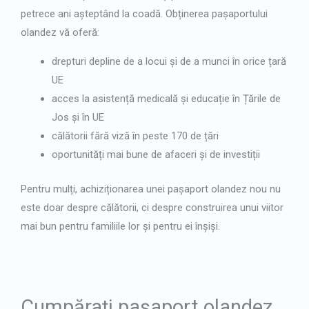
petrece ani așteptând la coadă. Obținerea pașaportului
olandez vă oferă:
drepturi depline de a locui și de a munci în orice țară
UE
acces la asistență medicală și educație în Țările de
Jos și în UE
călătorii fără viză în peste 170 de țări
oportunități mai bune de afaceri și de investiții
Pentru mulți, achiziționarea unei
pașaport olandez nou
nu
este doar despre călătorii, ci despre construirea unui viitor
mai bun pentru familiile lor și pentru ei înșiși.
Cumpărați pașaport olandez