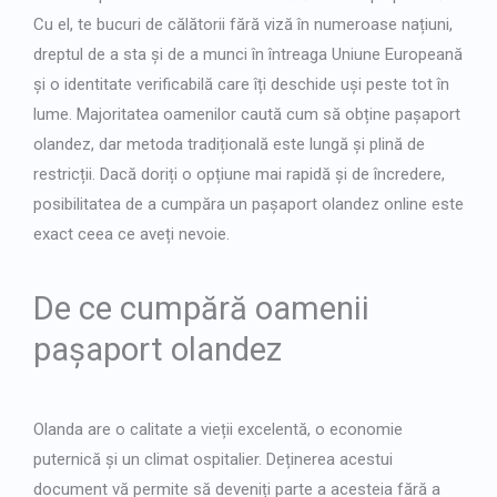
Japanese
Cu el, te bucuri de călătorii fără viză în numeroase națiuni,
Bulgarian
dreptul de a sta și de a munci în întreaga Uniune Europeană
Arabic
și o identitate verificabilă care îți deschide uși peste tot în
lume. Majoritatea oamenilor caută cum să
obține pașaport
Danish
olandez
, dar metoda tradițională este lungă și plină de
Swedish
restricții. Dacă doriți o opțiune mai rapidă și de încredere,
posibilitatea de a cumpăra un pașaport olandez online este
exact ceea ce aveți nevoie.
De ce cumpără oamenii
pașaport olandez
Olanda are o calitate a vieții excelentă, o economie
puternică și un climat ospitalier. Deținerea acestui
document vă permite să deveniți parte a acesteia fără a