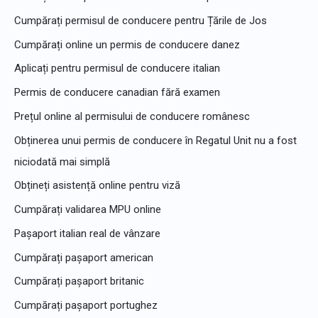
t
Cumpărați permisul de conducere pentru Țările de Jos
r
u
Cumpărați online un permis de conducere danez
:
Aplicați pentru permisul de conducere italian
Permis de conducere canadian fără examen
Prețul online al permisului de conducere românesc
Obținerea unui permis de conducere în Regatul Unit nu a fost
niciodată mai simplă
Obțineți asistență online pentru viză
Cumpărați validarea MPU online
Pașaport italian real de vânzare
Cumpărați pașaport american
Cumpărați pașaport britanic
Cumpărați pașaport portughez