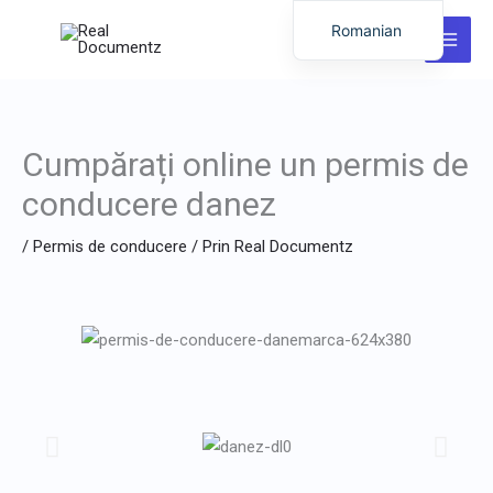
Salt
Romanian
la
English
conținut
German
Italian
Cumpărați online un permis de
Dutch
conducere danez
Latvian
/
Permis de conducere
/ Prin
Real Documentz
Hungarian
Portuguese
Polish
Lithuanian
Spanish
Chinese
French