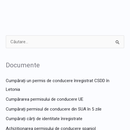
C
ă
u
Documente
t
a
Cumpărați un permis de conducere înregistrat CSDD în
r
Letonia
e
Cumpărarea permisului de conducere UE
p
Cumpărați permisul de conducere din SUA în 5 zile
e
Cumpărați cărți de identitate înregistrate
n
Achiziționarea permisului de conducere spaniol