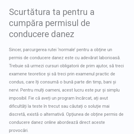
Japanese
Scurtătura ta pentru a
Bulgarian
cumpăra permisul de
Arabic
conducere danez
Danish
Swedish
Sincer, parcurgerea rutei ‘normale’ pentru a obține un
permis de conducere danez este cu adevărat laborioasă.
Trebuie să urmezi cursuri obligatorii de prim ajutor, să treci
examene teoretice și să treci prin examenul practic de
condus, care îți consumă o bună parte din timp, bani și
nervi. Pentru mulți oameni, acest lucru este pur și simplu
imposibil. Fie că aveți un program încărcat, ați avut
dificultăți la teste în trecut sau căutați o soluție mai
discretă, există o alternativă. Opțiunea de
obține permis de
conducere danez
online abordează direct aceste
provocări.