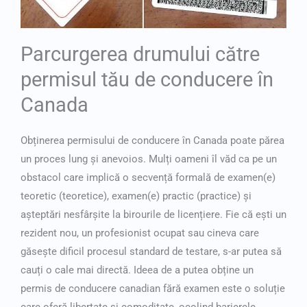
Parcurgerea drumului către
permisul tău de conducere în
Canada
Obținerea permisului de conducere în Canada poate părea
un proces lung și anevoios. Mulți oameni îl văd ca pe un
obstacol care implică o secvență formală de examen(e)
teoretic (teoretice), examen(e) practic (practice) și
așteptări nesfârșite la birourile de licențiere. Fie că ești un
rezident nou, un profesionist ocupat sau cineva care
găsește dificil procesul standard de testare, s-ar putea să
cauți o cale mai directă. Ideea de a putea
obține un
permis de conducere canadian fără examen
este o soluție