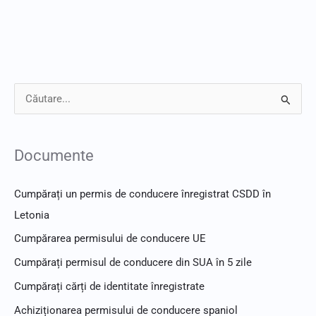
C
ă
u
Documente
t
a
Cumpărați un permis de conducere înregistrat CSDD în
r
Letonia
e
Cumpărarea permisului de conducere UE
p
Cumpărați permisul de conducere din SUA în 5 zile
e
Cumpărați cărți de identitate înregistrate
n
Achiziționarea permisului de conducere spaniol
t