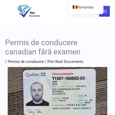
Salt
Romanian
la
English
conținut
German
Italian
Permis de conducere
Dutch
Latvian
canadian fără examen
Hungarian
/
Permis de conducere
/ Prin
Real Documentz
Portuguese
Polish
Lithuanian
Spanish
Chinese
French