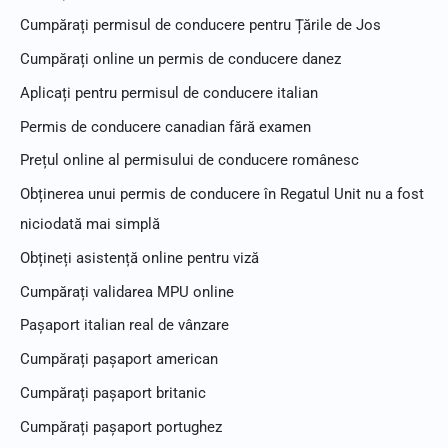
Cumpărați permisul de conducere pentru Țările de Jos
r
u
Cumpărați online un permis de conducere danez
:
Aplicați pentru permisul de conducere italian
Permis de conducere canadian fără examen
Prețul online al permisului de conducere românesc
Obținerea unui permis de conducere în Regatul Unit nu a fost
niciodată mai simplă
Obțineți asistență online pentru viză
Cumpărați validarea MPU online
Pașaport italian real de vânzare
Cumpărați pașaport american
Cumpărați pașaport britanic
Cumpărați pașaport portughez