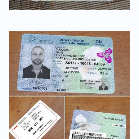
Japanese
Bulgarian
Arabic
Danish
Swedish