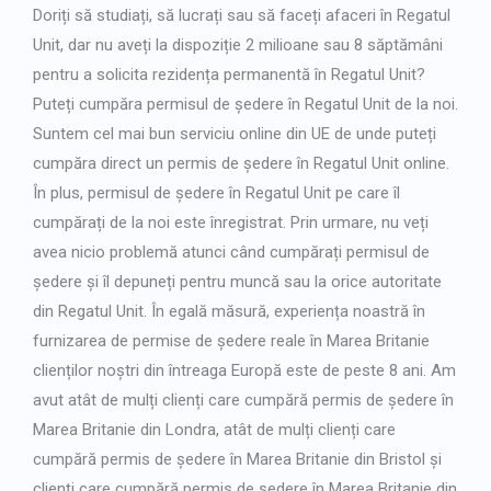
Japanese
Doriți să studiați, să lucrați sau să faceți afaceri în Regatul
Unit, dar nu aveți la dispoziție 2 milioane sau 8 săptămâni
Bulgarian
pentru a solicita rezidența permanentă în Regatul Unit?
Arabic
Puteți cumpăra permisul de ședere în Regatul Unit de la noi.
Danish
Suntem cel mai bun serviciu online din UE de unde puteți
Swedish
cumpăra direct un permis de ședere în Regatul Unit online.
În plus, permisul de ședere în Regatul Unit pe care îl
cumpărați de la noi este înregistrat. Prin urmare, nu veți
avea nicio problemă atunci când cumpărați permisul de
ședere și îl depuneți pentru muncă sau la orice autoritate
din Regatul Unit. În egală măsură, experiența noastră în
furnizarea de permise de ședere reale în Marea Britanie
clienților noștri din întreaga Europă este de peste 8 ani. Am
avut atât de mulți clienți care cumpără permis de ședere în
Marea Britanie din Londra, atât de mulți clienți care
cumpără permis de ședere în Marea Britanie din Bristol și
clienți care cumpără permis de ședere în Marea Britanie din