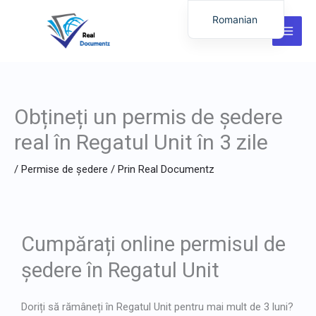
Salt
Romanian
la
English
conținut
German
Italian
Obțineți un permis de ședere
Dutch
Latvian
real în Regatul Unit în 3 zile
Hungarian
/
Permise de ședere
/ Prin
Real Documentz
Portuguese
Polish
Lithuanian
Cumpărați online permisul de
Spanish
ședere în Regatul Unit
Chinese
French
Doriți să rămâneți în Regatul Unit pentru mai mult de 3 luni?