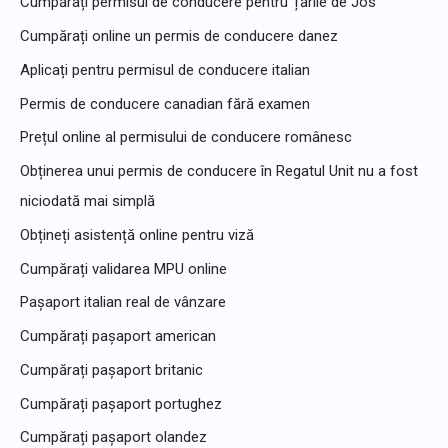
Cumpărați permisul de conducere pentru Țările de Jos
r
u
Cumpărați online un permis de conducere danez
:
Aplicați pentru permisul de conducere italian
Permis de conducere canadian fără examen
Prețul online al permisului de conducere românesc
Obținerea unui permis de conducere în Regatul Unit nu a fost
niciodată mai simplă
Obțineți asistență online pentru viză
Cumpărați validarea MPU online
Pașaport italian real de vânzare
Cumpărați pașaport american
Cumpărați pașaport britanic
Cumpărați pașaport portughez
Cumpărați pașaport olandez