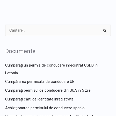
C
ă
u
Documente
t
a
Cumpărați un permis de conducere înregistrat CSDD în
r
Letonia
e
Cumpărarea permisului de conducere UE
p
Cumpărați permisul de conducere din SUA în 5 zile
e
Cumpărați cărți de identitate înregistrate
n
Achiziționarea permisului de conducere spaniol
t