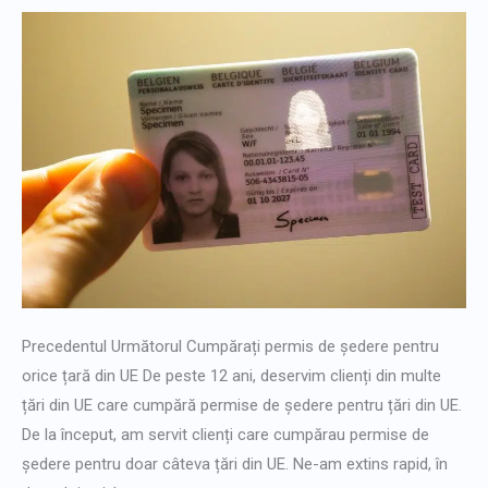
Cumpărați
permise
de
ședere
în
UE
Precedentul Următorul Cumpărați permis de ședere pentru
orice țară din UE De peste 12 ani, deservim clienți din multe
țări din UE care cumpără permise de ședere pentru țări din UE.
De la început, am servit clienți care cumpărau permise de
ședere pentru doar câteva țări din UE. Ne-am extins rapid, în