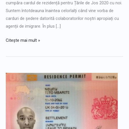
Japanese
cumpăra cardul de rezidență pentru Țările de Jos 2020 cu noi.
de
Suntem întotdeauna înaintea celorlalți când vine vorba de
Jos
Bulgarian
carduri de ședere datorită colaboratorilor noștri apropiați cu
Arabic
agenții de imigrare. În plus [...]
Danish
Citește mai mult »
Swedish
Obțineți
un
permis
de
ședere
real
în