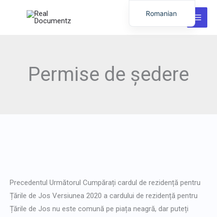
Salt
Romanian
la
English
conținut
German
Italian
Permise de ședere
Dutch
Latvian
Hungarian
Portuguese
Polish
Lithuanian
Carte
de
Spanish
Precedentul Următorul Cumpărați cardul de rezidență pentru
ședere
Chinese
Țările de Jos Versiunea 2020 a cardului de rezidență pentru
în
French
Țările de Jos nu este comună pe piața neagră, dar puteți
Țările