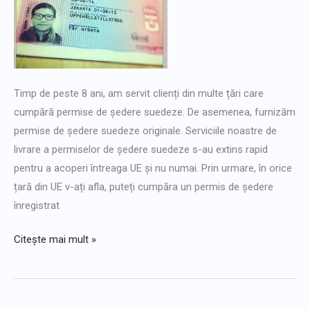
de
rezidență
suedeză
înregistrată
Timp de peste 8 ani, am servit clienți din multe țări care
cumpără permise de ședere suedeze. De asemenea, furnizăm
permise de ședere suedeze originale. Serviciile noastre de
livrare a permiselor de ședere suedeze s-au extins rapid
pentru a acoperi întreaga UE și nu numai. Prin urmare, în orice
țară din UE v-ați afla, puteți cumpăra un permis de ședere
înregistrat
Citește mai mult »