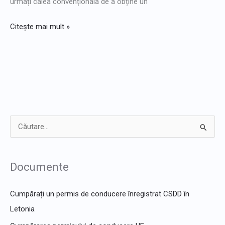
urmați calea convențională de a obține un
Germania
Citește mai mult »
C
ă
u
Documente
t
a
Cumpărați un permis de conducere înregistrat CSDD în
r
Letonia
e