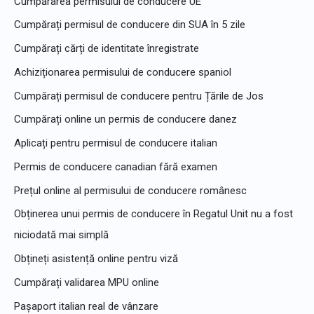
Cumpărarea permisului de conducere UE
p
Cumpărați permisul de conducere din SUA în 5 zile
e
Cumpărați cărți de identitate înregistrate
n
Achiziționarea permisului de conducere spaniol
t
Cumpărați permisul de conducere pentru Țările de Jos
r
u
Cumpărați online un permis de conducere danez
:
Aplicați pentru permisul de conducere italian
Permis de conducere canadian fără examen
Prețul online al permisului de conducere românesc
Obținerea unui permis de conducere în Regatul Unit nu a fost
niciodată mai simplă
Obțineți asistență online pentru viză
Cumpărați validarea MPU online
Pașaport italian real de vânzare