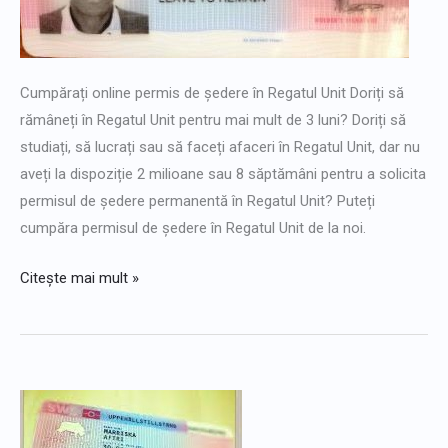
Regatul
Unit
în
3
Cumpărați online permis de ședere în Regatul Unit Doriți să
zile
rămâneți în Regatul Unit pentru mai mult de 3 luni? Doriți să
studiați, să lucrați sau să faceți afaceri în Regatul Unit, dar nu
aveți la dispoziție 2 milioane sau 8 săptămâni pentru a solicita
permisul de ședere permanentă în Regatul Unit? Puteți
cumpăra permisul de ședere în Regatul Unit de la noi.
Citește mai mult »
Cumpărați
carte