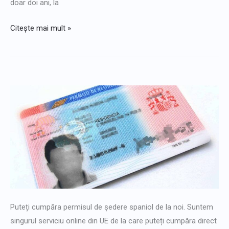
doar doi ani, la
Citește mai mult »
Cumpărați
online
un
permis
de
ședere
în
Spania
Puteți cumpăra permisul de ședere spaniol de la noi. Suntem
singurul serviciu online din UE de la care puteți cumpăra direct