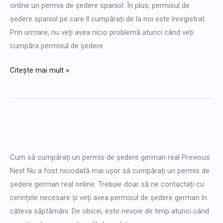
online un permis de ședere spaniol. În plus, permisul de
ședere spaniol pe care îl cumpărați de la noi este înregistrat.
Prin urmare, nu veți avea nicio problemă atunci când veți
cumpăra permisul de ședere
Citește mai mult »
Cumpărați
online
Cum să cumpărați un permis de ședere german real Previous
un
Next Nu a fost niciodată mai ușor să cumpărați un permis de
permis
ședere german real online. Trebuie doar să ne contactați cu
de
cerințele necesare și veți avea permisul de ședere german în
ședere
câteva săptămâni. De obicei, este nevoie de timp atunci când
în