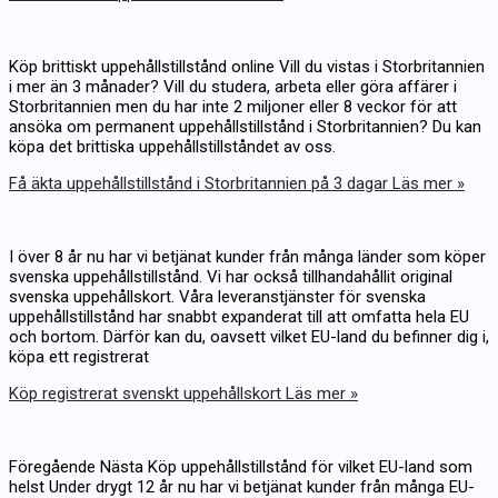
Köp brittiskt uppehållstillstånd online Vill du vistas i Storbritannien
i mer än 3 månader? Vill du studera, arbeta eller göra affärer i
Storbritannien men du har inte 2 miljoner eller 8 veckor för att
ansöka om permanent uppehållstillstånd i Storbritannien? Du kan
köpa det brittiska uppehållstillståndet av oss.
Få äkta uppehållstillstånd i Storbritannien på 3 dagar
Läs mer »
I över 8 år nu har vi betjänat kunder från många länder som köper
svenska uppehållstillstånd. Vi har också tillhandahållit original
svenska uppehållskort. Våra leveranstjänster för svenska
uppehållstillstånd har snabbt expanderat till att omfatta hela EU
och bortom. Därför kan du, oavsett vilket EU-land du befinner dig i,
köpa ett registrerat
Köp registrerat svenskt uppehållskort
Läs mer »
Föregående Nästa Köp uppehållstillstånd för vilket EU-land som
helst Under drygt 12 år nu har vi betjänat kunder från många EU-