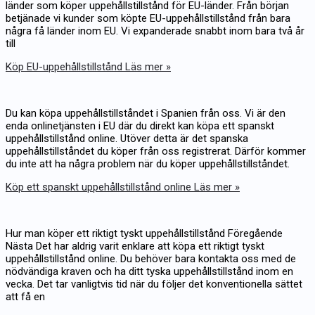
länder som köper uppehållstillstånd för EU-länder. Från början
betjänade vi kunder som köpte EU-uppehållstillstånd från bara
några få länder inom EU. Vi expanderade snabbt inom bara två år
till
Köp EU-uppehållstillstånd
Läs mer »
Du kan köpa uppehållstillståndet i Spanien från oss. Vi är den
enda onlinetjänsten i EU där du direkt kan köpa ett spanskt
uppehållstillstånd online. Utöver detta är det spanska
uppehållstillståndet du köper från oss registrerat. Därför kommer
du inte att ha några problem när du köper uppehållstillståndet.
Köp ett spanskt uppehållstillstånd online
Läs mer »
Hur man köper ett riktigt tyskt uppehållstillstånd Föregående
Nästa Det har aldrig varit enklare att köpa ett riktigt tyskt
uppehållstillstånd online. Du behöver bara kontakta oss med de
nödvändiga kraven och ha ditt tyska uppehållstillstånd inom en
vecka. Det tar vanligtvis tid när du följer det konventionella sättet
att få en