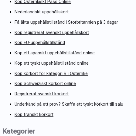
Köp Österrikiskt Pass Online
Nederländskt uppehållskort
Få äkta uppehållstillstånd i Storbritannien på 3 dagar
Köp registrerat svenskt uppehållskort
Köp EU-uppehållstillstånd
Köp ett spanskt uppehållstillstånd online
Köp ett tyskt uppehållstillstånd online
Köp körkort för kategori B i Österrike
Köp Schweiziskt körkort online
Registrerat svenskt körkort
Underkänd på ett prov? Skaffa ett tyskt körkort till salu
Köp franskt körkort
Kategorier