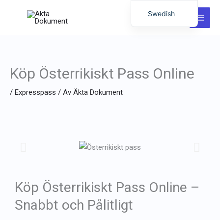
Hoppa
Swedish
till
English
innehåll
German
Italian
Köp Österrikiskt Pass Online
Dutch
/
Expresspass
/ Av
Äkta Dokument
Latvian
Hungarian
Portuguese
Polish
Romanian
Lithuanian
Köp Österrikiskt Pass Online –
Spanish
Snabbt och Pålitligt
Chinese