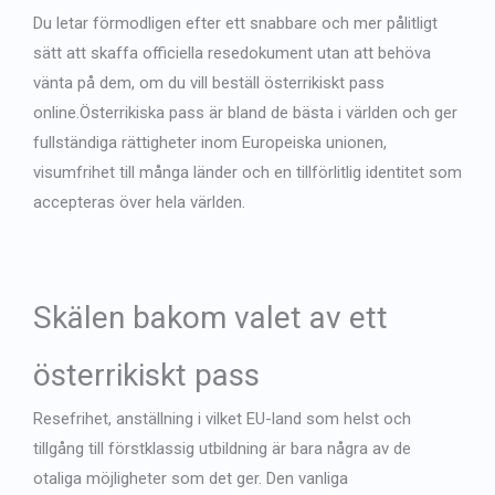
French
Du letar förmodligen efter ett snabbare och mer pålitligt
Japanese
sätt att skaffa officiella resedokument utan att behöva
Bulgarian
vänta på dem, om du vill
beställ österrikiskt pass
online
.Österrikiska pass är bland de bästa i världen och ger
Arabic
fullständiga rättigheter inom Europeiska unionen,
Danish
visumfrihet till många länder och en tillförlitlig identitet som
accepteras över hela världen.
Skälen bakom valet av ett
österrikiskt pass
Resefrihet, anställning i vilket EU-land som helst och
tillgång till förstklassig utbildning är bara några av de
otaliga möjligheter som det ger. Den vanliga