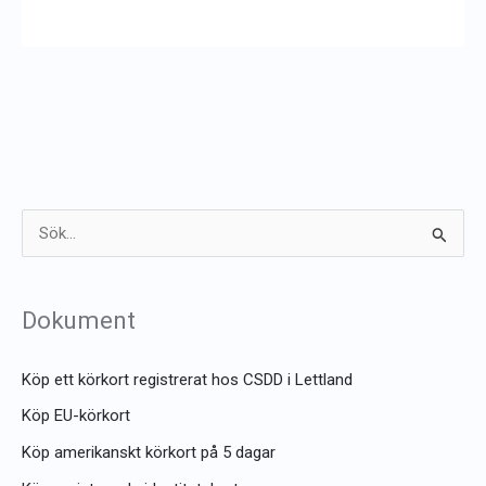
S
ö
k
Dokument
e
f
Köp ett körkort registrerat hos CSDD i Lettland
t
Köp EU-körkort
e
Köp amerikanskt körkort på 5 dagar
r