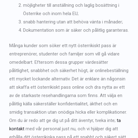
möjligheter till anställning och laglig bosättning i
Österrike och inom hela EU;
snabb hantering utan att behöva vänta i månader;
Dokumentation som är säker och pålitlig garanteras.
Många kunder som söker ett nytt österrikiskt pass är
entreprenörer, studenter och familjer som vill gå vidare
omedelbart. Eftersom dessa grupper värdesätter
pålitlighet, snabbhet och säkerhet högt, är onlinebeställning
ett mycket lockande alternativ.
Det är enklare än någonsin
att skaffa ett österrikiskt pass online och dra nytta av ett
av de starkaste resehandlingarna som finns. Att välja en
pålitlig källa säkerställer konfidentialitet, äkthet och en
smidig transaktion utan onödiga hicka eller komplikationer.
Om du är redo att ge dig ut på ditt äventyr, tveka inte;
ta
kontakt
med vår personal just nu, och vi hjälper dig att
erhålla ditt österrikiska pass på ett snabbt och säkert sätt.