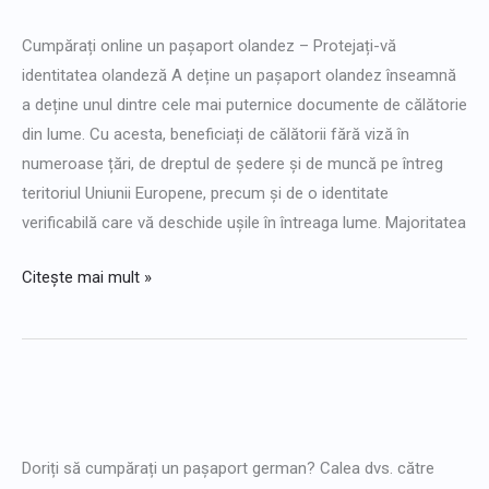
pașaport
Cumpărați online un pașaport olandez – Protejați-vă
olandez
identitatea olandeză A deține un pașaport olandez înseamnă
a deține unul dintre cele mai puternice documente de călătorie
din lume. Cu acesta, beneficiați de călătorii fără viză în
numeroase țări, de dreptul de ședere și de muncă pe întreg
teritoriul Uniunii Europene, precum și de o identitate
verificabilă care vă deschide ușile în întreaga lume. Majoritatea
Citește mai mult »
Cumpărați
pașapoarte
Doriți să cumpărați un pașaport german? Calea dvs. către
germane