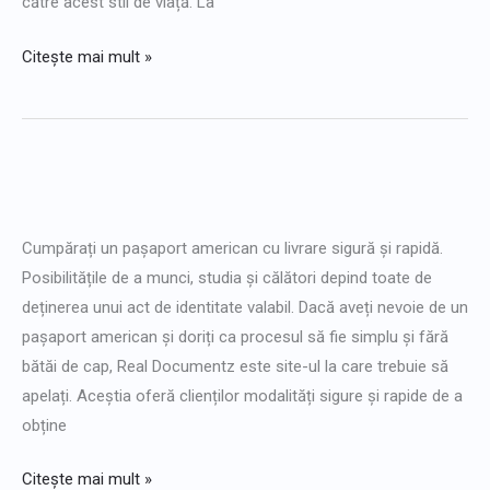
către acest stil de viață. La
Citește mai mult »
Cumpărați
pașaport
Cumpărați un pașaport american cu livrare sigură și rapidă.
american
Posibilitățile de a munci, studia și călători depind toate de
deținerea unui act de identitate valabil. Dacă aveți nevoie de un
pașaport american și doriți ca procesul să fie simplu și fără
bătăi de cap, Real Documentz este site-ul la care trebuie să
apelați. Aceștia oferă clienților modalități sigure și rapide de a
obține
Citește mai mult »