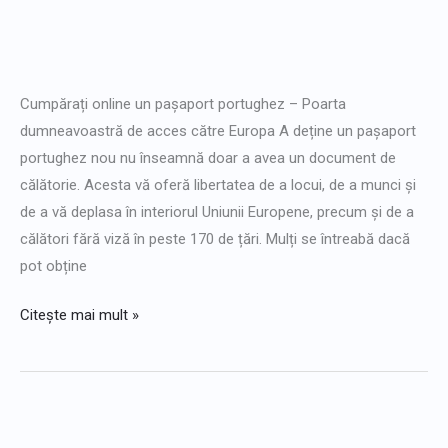
Cumpărați
pașaport
Cumpărați online un pașaport portughez – Poarta
portughez
dumneavoastră de acces către Europa A deține un pașaport
portughez nou nu înseamnă doar a avea un document de
călătorie. Acesta vă oferă libertatea de a locui, de a munci și
de a vă deplasa în interiorul Uniunii Europene, precum și de a
călători fără viză în peste 170 de țări. Mulți se întreabă dacă
pot obține
Citește mai mult »
Cumpărați