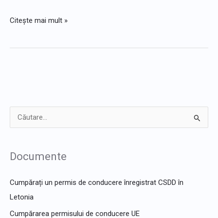
Citește mai mult »
C
ă
u
Documente
t
a
Cumpărați un permis de conducere înregistrat CSDD în
r
Letonia
e
Cumpărarea permisului de conducere UE