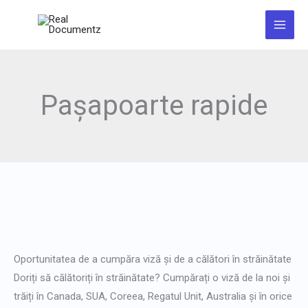
Salt
la
conținut
Pașapoarte rapide
Obțineți
asistență
Oportunitatea de a cumpăra viză și de a călători în străinătate
online
Doriți să călătoriți în străinătate? Cumpărați o viză de la noi și
pentru
trăiți în Canada, SUA, Coreea, Regatul Unit, Australia și în orice
viză