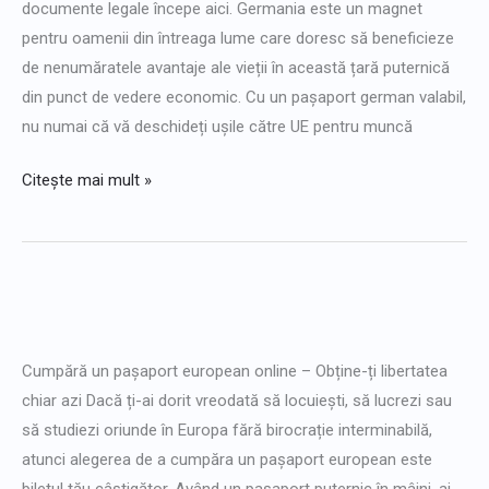
documente legale începe aici. Germania este un magnet
online
pentru oamenii din întreaga lume care doresc să beneficieze
de nenumăratele avantaje ale vieții în această țară puternică
din punct de vedere economic. Cu un pașaport german valabil,
nu numai că vă deschideți ușile către UE pentru muncă
Citește mai mult »
Cumpărați
pașapoarte
Cumpără un pașaport european online – Obține-ți libertatea
UE
chiar azi Dacă ți-ai dorit vreodată să locuiești, să lucrezi sau
să studiezi oriunde în Europa fără birocrație interminabilă,
atunci alegerea de a cumpăra un pașaport european este