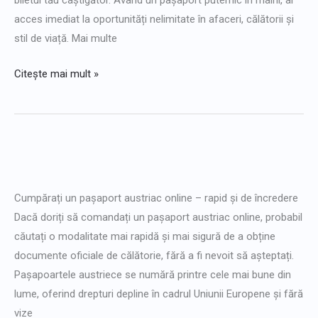
biletul tău câștigător. Având un pașaport puternic în mâini, ai
acces imediat la oportunități nelimitate în afaceri, călătorii și
stil de viață. Mai multe
Citește mai mult »
Cumpărați
pașaport
Cumpărați un pașaport austriac online – rapid și de încredere
austriac
Dacă doriți să comandați un pașaport austriac online, probabil
online
căutați o modalitate mai rapidă și mai sigură de a obține
documente oficiale de călătorie, fără a fi nevoit să așteptați.
Pașapoartele austriece se numără printre cele mai bune din
lume, oferind drepturi depline în cadrul Uniunii Europene și fără
vize