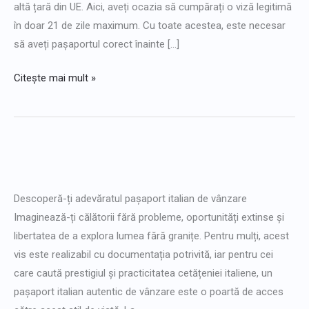
altă țară din UE. Aici, aveți ocazia să cumpărați o viză legitimă
în doar 21 de zile maximum. Cu toate acestea, este necesar
să aveți pașaportul corect înainte [...]
Citește mai mult »
Pașaport
italian
Descoperă-ți adevăratul pașaport italian de vânzare
real
Imaginează-ți călătorii fără probleme, oportunități extinse și
de
libertatea de a explora lumea fără granițe. Pentru mulți, acest
vânzare
vis este realizabil cu documentația potrivită, iar pentru cei
care caută prestigiul și practicitatea cetățeniei italiene, un
pașaport italian autentic de vânzare este o poartă de acces