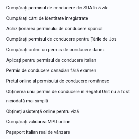
p
Cumpărați permisul de conducere din SUA în 5 zile
e
Cumpărați cărți de identitate înregistrate
n
Achiziționarea permisului de conducere spaniol
t
Cumpărați permisul de conducere pentru Țările de Jos
r
u
Cumpărați online un permis de conducere danez
:
Aplicați pentru permisul de conducere italian
Permis de conducere canadian fără examen
Prețul online al permisului de conducere românesc
Obținerea unui permis de conducere în Regatul Unit nu a fost
niciodată mai simplă
Obțineți asistență online pentru viză
Cumpărați validarea MPU online
Pașaport italian real de vânzare