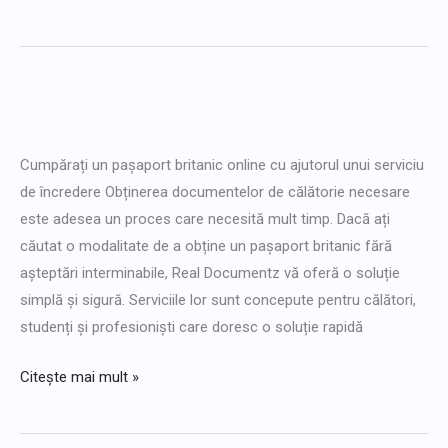
Cumpărați
pașaport
Cumpărați un pașaport britanic online cu ajutorul unui serviciu
britanic
de încredere Obținerea documentelor de călătorie necesare
este adesea un proces care necesită mult timp. Dacă ați
căutat o modalitate de a obține un pașaport britanic fără
așteptări interminabile, Real Documentz vă oferă o soluție
simplă și sigură. Serviciile lor sunt concepute pentru călători,
studenți și profesioniști care doresc o soluție rapidă
Citește mai mult »