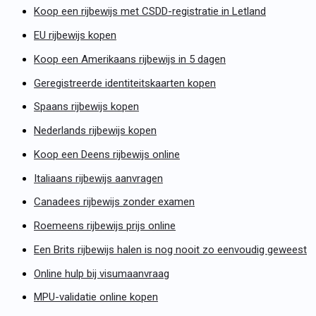
Koop een rijbewijs met CSDD-registratie in Letland
EU rijbewijs kopen
Koop een Amerikaans rijbewijs in 5 dagen
Geregistreerde identiteitskaarten kopen
Spaans rijbewijs kopen
Nederlands rijbewijs kopen
Koop een Deens rijbewijs online
Italiaans rijbewijs aanvragen
Canadees rijbewijs zonder examen
Roemeens rijbewijs prijs online
Een Brits rijbewijs halen is nog nooit zo eenvoudig geweest
Online hulp bij visumaanvraag
MPU-validatie online kopen