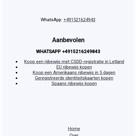
WhatsApp:
+491521624943
Aanbevolen
WHATSAPP +4915216249843
Koop een rijbewijs met CSDD-registratie in Letland
EU rijbewijs kopen
Koop een Amerikaans rijbewijs in 5 dagen
Geregistreerde identiteitskaarten kopen
Spaans rijbewijs kopen
Home
Over