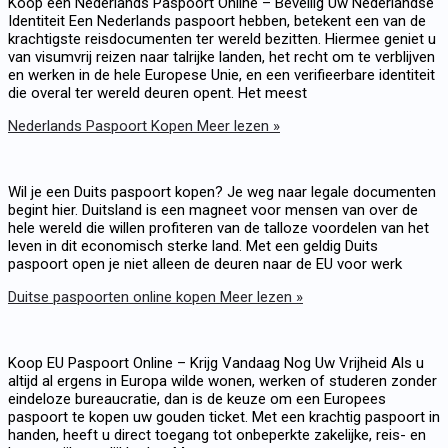
Koop een Nederlands Paspoort Online – Beveilig Uw Nederlandse
Identiteit Een Nederlands paspoort hebben, betekent een van de
krachtigste reisdocumenten ter wereld bezitten. Hiermee geniet u
van visumvrij reizen naar talrijke landen, het recht om te verblijven
en werken in de hele Europese Unie, en een verifieerbare identiteit
die overal ter wereld deuren opent. Het meest
Nederlands Paspoort Kopen
Meer lezen »
Wil je een Duits paspoort kopen? Je weg naar legale documenten
begint hier. Duitsland is een magneet voor mensen van over de
hele wereld die willen profiteren van de talloze voordelen van het
leven in dit economisch sterke land. Met een geldig Duits
paspoort open je niet alleen de deuren naar de EU voor werk
Duitse paspoorten online kopen
Meer lezen »
Koop EU Paspoort Online – Krijg Vandaag Nog Uw Vrijheid Als u
altijd al ergens in Europa wilde wonen, werken of studeren zonder
eindeloze bureaucratie, dan is de keuze om een Europees
paspoort te kopen uw gouden ticket. Met een krachtig paspoort in
handen, heeft u direct toegang tot onbeperkte zakelijke, reis- en