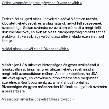
Online vízumtámogatás igénylése
Olvass tovább »
Fedezd fel az igazi olasz útleveled eladóvá Végtelen utazás,
kibővített lehetőségek és a világ határok nélkül felfedezésének
szabadsága. Sokan számára ez az álom elérhető a megfelelő
dokumentációval, és akik az olasz állampolgárság presztízsét és
praktikumát keresik, egy valódi olasz útlevél eladó ezen életmód
kapuja.
Valódi olasz útlevél eladó
Olvass tovább »
Vásároljon USA útlevelet biztonságos és gyors szállítással A
munkavállalási, tanulmányi és utazási lehetőségek mind a
megfelelő azonosításon múlnak. Abban az esetben, ha USA
útlevelet igényel, és kényelmes, problémamentes megoldást
szeretne, a Real Documentz az a hely, ahová fordulhat.
Biztonságos és gyors módszereket kínálnak az ügyfelek számára
a beszerzésre
Vásároljon amerikai útlevelet
Olvass tovább »