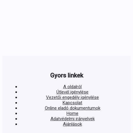
Gyors linkek
A oldalról
Útlevél igénylése
Vezetői engedély igénylése
Kapcsolat
Online eladó dokumentumok
Home
Adatvédelmi irányelvek
Ajánlások