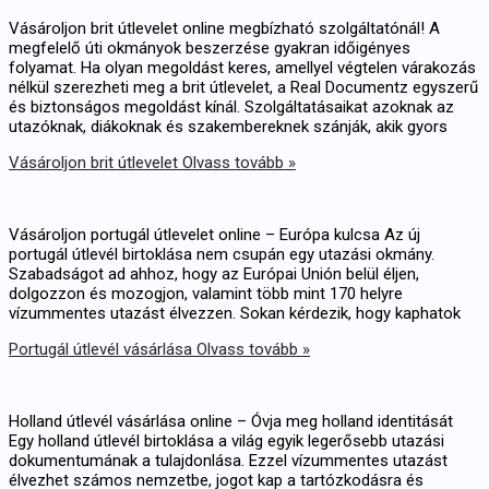
Vásároljon brit útlevelet online megbízható szolgáltatónál! A
megfelelő úti okmányok beszerzése gyakran időigényes
folyamat. Ha olyan megoldást keres, amellyel végtelen várakozás
nélkül szerezheti meg a brit útlevelet, a Real Documentz egyszerű
és biztonságos megoldást kínál. Szolgáltatásaikat azoknak az
utazóknak, diákoknak és szakembereknek szánják, akik gyors
Vásároljon brit útlevelet
Olvass tovább »
Vásároljon portugál útlevelet online – Európa kulcsa Az új
portugál útlevél birtoklása nem csupán egy utazási okmány.
Szabadságot ad ahhoz, hogy az Európai Unión belül éljen,
dolgozzon és mozogjon, valamint több mint 170 helyre
vízummentes utazást élvezzen. Sokan kérdezik, hogy kaphatok
Portugál útlevél vásárlása
Olvass tovább »
Holland útlevél vásárlása online – Óvja meg holland identitását
Egy holland útlevél birtoklása a világ egyik legerősebb utazási
dokumentumának a tulajdonlása. Ezzel vízummentes utazást
élvezhet számos nemzetbe, jogot kap a tartózkodásra és