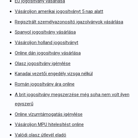
EU jogosítvány vásárlása
Vásároljon amerikai jogosítványt 5 nap alatt
Regisztrált személyazonosító igazolványok vásárlása
Spanyol jogosítvány vásárlása
Vásároljon holland jogosítványt
Online dán jogosítvány vásárlása
Olasz jogosítvány igénylése
Kanadai vezetői engedély vizsga nélkül
Román jogosítvány ára online
A brit jogosítvány megszerzése még soha nem volt ilyen
egyszerű
Online vízumtámogatás igénylése
Vásároljon MPU hitelesítést online
Valódi olasz útlevél eladó