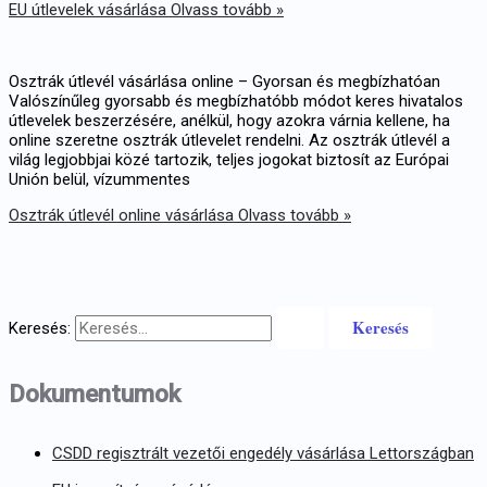
EU útlevelek vásárlása
Olvass tovább »
Osztrák útlevél vásárlása online – Gyorsan és megbízhatóan
Valószínűleg gyorsabb és megbízhatóbb módot keres hivatalos
útlevelek beszerzésére, anélkül, hogy azokra várnia kellene, ha
online szeretne osztrák útlevelet rendelni. Az osztrák útlevél a
világ legjobbjai közé tartozik, teljes jogokat biztosít az Európai
Unión belül, vízummentes
Osztrák útlevél online vásárlása
Olvass tovább »
Keresés:
Dokumentumok
CSDD regisztrált vezetői engedély vásárlása Lettországban