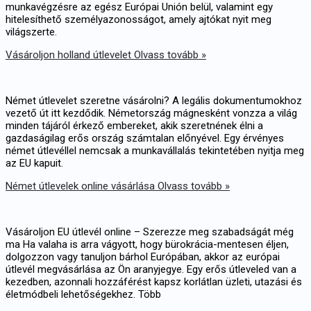
munkavégzésre az egész Európai Unión belül, valamint egy
hitelesíthető személyazonosságot, amely ajtókat nyit meg
világszerte.
Vásároljon holland útlevelet
Olvass tovább »
Német útlevelet szeretne vásárolni? A legális dokumentumokhoz
vezető út itt kezdődik. Németország mágnesként vonzza a világ
minden tájáról érkező embereket, akik szeretnének élni a
gazdaságilag erős ország számtalan előnyével. Egy érvényes
német útlevéllel nemcsak a munkavállalás tekintetében nyitja meg
az EU kapuit.
Német útlevelek online vásárlása
Olvass tovább »
Vásároljon EU útlevél online – Szerezze meg szabadságát még
ma Ha valaha is arra vágyott, hogy bürokrácia-mentesen éljen,
dolgozzon vagy tanuljon bárhol Európában, akkor az európai
útlevél megvásárlása az Ön aranyjegye. Egy erős útleveled van a
kezedben, azonnali hozzáférést kapsz korlátlan üzleti, utazási és
életmódbeli lehetőségekhez. Több