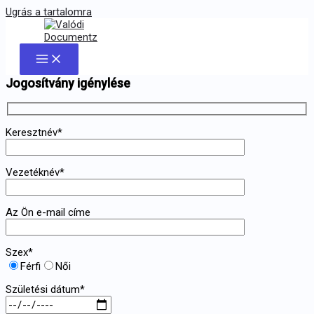
Ugrás a tartalomra
Jogosítvány igénylése
Keresztnév*
Vezetéknév*
Az Ön e-mail címe
Szex*
Férfi
Női
Születési dátum*