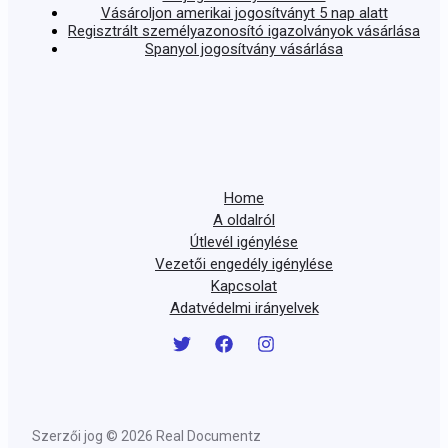
Vásároljon amerikai jogosítványt 5 nap alatt
Regisztrált személyazonosító igazolványok vásárlása
Spanyol jogosítvány vásárlása
Home
A oldalról
Útlevél igénylése
Vezetői engedély igénylése
Kapcsolat
Adatvédelmi irányelvek
Szerzői jog © 2026 Real Documentz