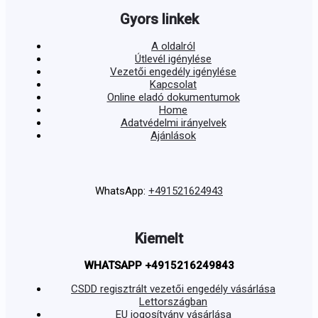
Gyors linkek
A oldalról
Útlevél igénylése
Vezetői engedély igénylése
Kapcsolat
Online eladó dokumentumok
Home
Adatvédelmi irányelvek
Ajánlások
WhatsApp:
+491521624943
Kiemelt
WHATSAPP +4915216249843
CSDD regisztrált vezetői engedély vásárlása
Lettországban
EU jogosítvány vásárlása