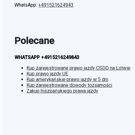
WhatsApp:
+491521624943
Polecane
WHATSAPP +4915216249843
Kup zarejestrowane prawo jazdy CSDD na Łotwie
Kup prawo jazdy UE
Kup amerykańskie prawo jazdy w 5 dni
Kup zarejestrowane dowody tożsamości
Zakup hiszpańskiego prawa jazdy