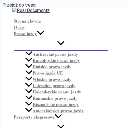
Przejdź do treści
Strona główna
O nas
Prawo jazdy
Austriackie prawo jazdy
Kanadyjskie prawo jazdy
Duńskie prawo jazdy
Prawo jazdy UE
Włoskie prawo jazdy
Łotewskie prawo jazdy
Holenderskie prawo jazdy
Rumuńskie prawo jazdy
Hiszpańskie prawo jazdy
Amerykańskie prawo jazdy
Paszporty ekspresowe