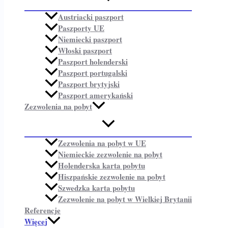
Austriacki paszport
Paszporty UE
Niemiecki paszport
Włoski paszport
Paszport holenderski
Paszport portugalski
Paszport brytyjski
Paszport amerykański
Zezwolenia na pobyt
Zezwolenia na pobyt w UE
Niemieckie zezwolenie na pobyt
Holenderska karta pobytu
Hiszpańskie zezwolenie na pobyt
Szwedzka karta pobytu
Zezwolenie na pobyt w Wielkiej Brytanii
Referencje
Więcej