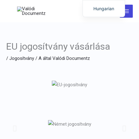
Ugrás
Hungarian
a
English
tartalomra
German
Italian
EU jogosítvány vásárlása
Dutch
/
Jogosítvány
/ A által
Valódi Documentz
Latvian
Portuguese
Polish
Romanian
Lithuanian
Spanish
Chinese
French