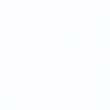
Ha felfüggesztették az uniós vezetői engedélyét, akkor a
legjobb helyen jár, mert nálunk még mindig vásárolhat
uniós vezetői engedélyt. Abban az adott uniós országban,
ahol az Ön uniós vezetői engedélyét kiállították, a
közlekedési rendszerben dolgozó ügynökeink pontosan
tudni fogják, hogy mit kell tenni. Felfüggesztés esetén a
közlekedési rendszerrel együttműködő ügynökeinknek
módosítaniuk kell az Ön adatait, és törölniük kell a nevére
vonatkozó szankciókat, mielőtt új EU-s jogosítványt
állítanának ki Önnek új sorozatszámmal. A vezetői
engedély esetében sokan nem is tudják, hogy mennyire
fontos, amíg fel nem függesztik, és nem tud legálisan
közlekedni.
Ha felfüggesztik az uniós jogosítványát, az élet sokkal
nehezebbé válik. Nem lesz képes saját maga vezetni.
Akkor is nehéz lesz, ha családja van, és haza kell vinnie a