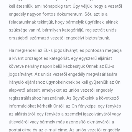
kell átesniük, ami hónapokig tart. Úgy véljük, hogy a vezetői
engedély nagyon fontos dokumentum. Sőt, azt is a
feladatunknak tekintjük, hogy bármelyik ügyfélnek, akinek
szüksége van rá, bármilyen kategóriájú, regisztrált uniós
országból származó vezetői engedélyt biztosítsunk.
Ha megrendeli az EU-s jogosítványt, és pontosan megadja
a kívánt országot és kategóriát, egy egyszerű eljárást
követve néhány napon belül kézbesítjük Önnek az EU-s
jogosítványt. Az uniós vezetői engedély megvásárlására
irányuló eljáráshoz ügynökeinknek be kell gyűjteniük az Ön
alapvető adatait, amelyeket az uniós vezetői engedély
regisztrálásához használnak. Az ügynökeink a következő
információkat kérhetik Öntől: az Ön fényképe, egy fénykép
az aláírásáról, egy fénykép a személyi igazolványáról vagy
útleveléről vagy bármely más azonosító okmányáról, a
postai címe és az e-mail címe. Az uniós vezetői engedély