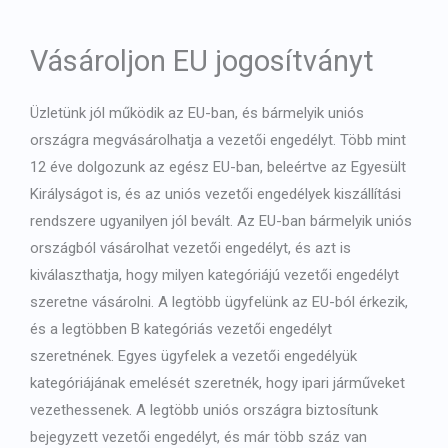
Japanese
Bulgarian
Vásároljon EU jogosítványt
Arabic
Danish
Üzletünk jól működik az EU-ban, és bármelyik uniós
országra megvásárolhatja a vezetői engedélyt. Több mint
Swedish
12 éve dolgozunk az egész EU-ban, beleértve az Egyesült
Királyságot is, és az uniós vezetői engedélyek kiszállítási
rendszere ugyanilyen jól bevált. Az EU-ban bármelyik uniós
országból vásárolhat vezetői engedélyt, és azt is
kiválaszthatja, hogy milyen kategóriájú vezetői engedélyt
szeretne vásárolni. A legtöbb ügyfelünk az EU-ból érkezik,
és a legtöbben B kategóriás vezetői engedélyt
szeretnének. Egyes ügyfelek a vezetői engedélyük
kategóriájának emelését szeretnék, hogy ipari járműveket
vezethessenek. A legtöbb uniós országra biztosítunk
bejegyzett vezetői engedélyt, és már több száz van