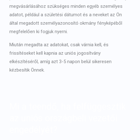
megvásárlásához szükséges minden egyéb személyes
adatot, például a születési dátumot és a neveket az Ön
által megadott személyazonosító okmány fényképéből
megfelelően ki fogjuk nyerni.
Miután megadta az adatokat, csak várnia kell, és
frissítéseket kell kapnia az uniós jogosítvány
elkészítéséről, amíg azt 3-5 napon belül sikeresen
kézbesítik Önnek.
Mi a teendő, ha felfüggesztik
az uniós országbeli vezetői
engedélyét?