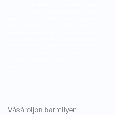
gyerekeket az iskolából. Az uniós jogosítvány nagyon
fontos dokumentum, és meghatározza, hogy milyen
tevékenységeket folytathat. De mi azért vagyunk itt, hogy
adjunk Önnek egy második esélyt. Ha uniós vezetői
engedélyét felfüggesztették, forduljon hozzánk, hogy új
uniós vezetői engedélyt kaphasson. Szerkesztjük az
adatbázisban szereplő bejegyzéseit, és új, regisztrált EU-s
vezetői engedélyt kap. Az új vezetői engedély új EU-s
vezetői engedélyszámmal rendelkezik, ezért nincs ellene
szankció
Vásároljon bármilyen