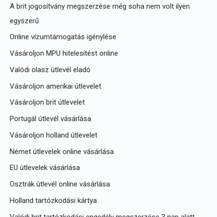
A brit jogosítvány megszerzése még soha nem volt ilyen
egyszerű
Online vízumtámogatás igénylése
Vásároljon MPU hitelesítést online
Valódi olasz útlevél eladó
Vásároljon amerikai útlevelet
Vásároljon brit útlevelet
Portugál útlevél vásárlása
Vásároljon holland útlevelet
Német útlevelek online vásárlása
EU útlevelek vásárlása
Osztrák útlevél online vásárlása
Holland tartózkodási kártya
Valódi brit tartózkodási engedély megszerzése 3 nap alatt