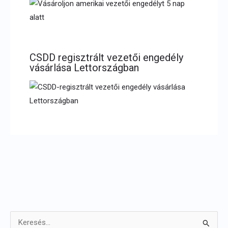
CSDD regisztrált vezetői engedély
vásárlása Lettországban
K