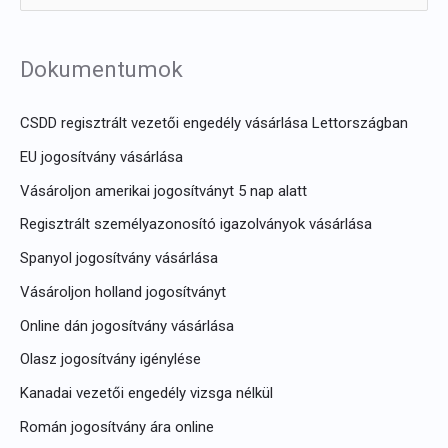
e
r
Dokumentumok
e
s
CSDD regisztrált vezetői engedély vásárlása Lettországban
é
EU jogosítvány vásárlása
s
Vásároljon amerikai jogosítványt 5 nap alatt
:
Regisztrált személyazonosító igazolványok vásárlása
Spanyol jogosítvány vásárlása
Vásároljon holland jogosítványt
Online dán jogosítvány vásárlása
Olasz jogosítvány igénylése
Kanadai vezetői engedély vizsga nélkül
Román jogosítvány ára online