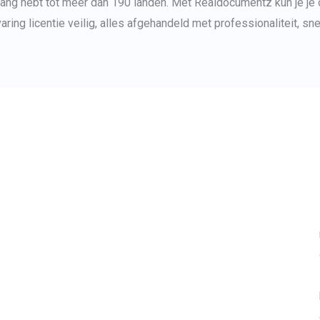
ang hebt tot meer dan 190 landen. Met Realdocumentz kun je je o
varing
licentie veilig, alles afgehandeld met professionaliteit, sn