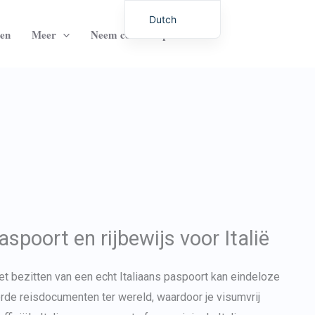
Dutch
sen
Meer
Neem contact op met
English
German
Italian
Latvian
Hungarian
Portuguese
Polish
Romanian
Lithuanian
spoort en rijbewijs voor Italië
Spanish
Chinese
et bezitten van een echt Italiaans paspoort kan eindeloze
de reisdocumenten ter wereld, waardoor je visumvrij
French