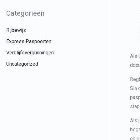
Categorieën
Rijbewijs
Express Paspoorten
Verblijfsvergunningen
Als 
Uncategorized
docu
Regi
Sla 
pasp
stap
Als 
bege
en g