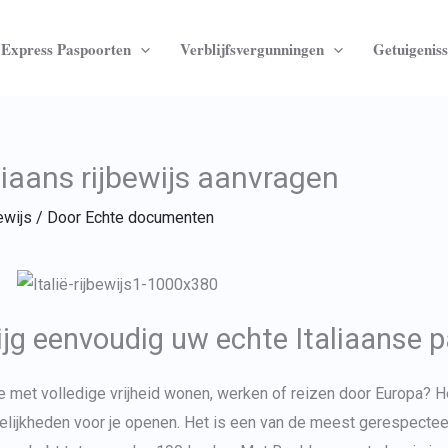
Express Paspoorten
Verblijfsvergunningen
Getuigenis
liaans rijbewijs aanvragen
ewijs
/ Door
Echte documenten
ijg eenvoudig uw echte Italiaanse pa
je met volledige vrijheid wonen, werken of reizen door Europa? H
lijkheden voor je openen. Het is een van de meest gerespecteer