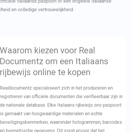
fficiële Italiaanse paspoort of een
originele Italiaanse
Japanese
elheid en volledige vertrouwelijkheid.
Bulgarian
Arabic
Danish
Swedish
Waarom kiezen voor Real
Documentz om een Italiaans
rijbewijs online te kopen
Realdocumentz specialiseert zich in het produceren en
registreren van officiële documenten die verifieerbaar zijn in
de nationale database. Elke
Italiaans rijbewijs
ons paspoort
is gemaakt van hoogwaardige materialen en echte
beveiligingskenmerken, waaronder hologrammen, barcodes
en biometrische gegevens. Dit zorgt ervoor dat het