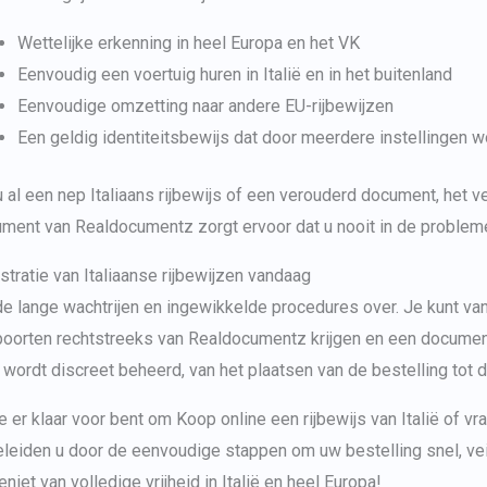
Wettelijke erkenning in heel Europa en het VK
Eenvoudig een voertuig huren in Italië en in het buitenland
Eenvoudige omzetting naar andere EU-rijbewijzen
Een geldig identiteitsbewijs dat door meerdere instellingen 
u al een
nep Italiaans rijbewijs
of een verouderd document, het ve
ment van Realdocumentz zorgt ervoor dat u nooit in de problemen
stratie van Italiaanse rijbewijzen
vandaag
de lange wachtrijen en ingewikkelde procedures over. Je kunt van
oorten rechtstreeks van Realdocumentz krijgen en een document 
 wordt discreet beheerd, van het plaatsen van de bestelling tot d
je er klaar voor bent om
Koop online een rijbewijs van Italië
of vra
leiden u door de eenvoudige stappen om uw bestelling snel, vei
eniet van volledige vrijheid in Italië en heel Europa!