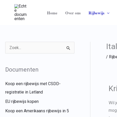
Ga
naar
Home
Over ons
Rijbewijs
de
inhoud
Ita
Z
/
Rijb
o
e
Documenten
k
n
Koop een rijbewijs met CSDD-
Kr
a
registratie in Letland
a
EU rijbewijs kopen
Wil 
r
moge
Koop een Amerikaans rijbewijs in 5
: