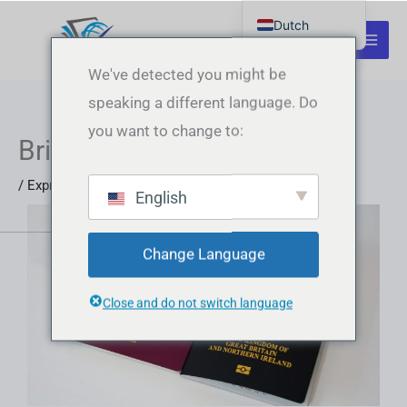
Ga
Dutch
naar
English
de
We've detected you might be
inhoud
German
speaking a different language. Do
Italian
you want to change to:
Britse paspoort kopen
Latvian
Hungarian
/
Express Paspoorten
/ Door
Echte documenten
English
Portuguese
Polish
Change Language
Romanian
Lithuanian
Close and do not switch language
Spanish
Chinese
French