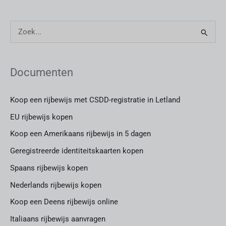
Z
o
e
Documenten
k
n
Koop een rijbewijs met CSDD-registratie in Letland
a
EU rijbewijs kopen
a
Koop een Amerikaans rijbewijs in 5 dagen
r
Geregistreerde identiteitskaarten kopen
:
Spaans rijbewijs kopen
Nederlands rijbewijs kopen
Koop een Deens rijbewijs online
Italiaans rijbewijs aanvragen