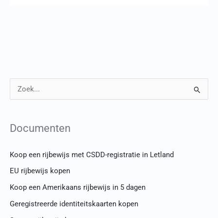
Z
o
e
Documenten
k
n
Koop een rijbewijs met CSDD-registratie in Letland
a
EU rijbewijs kopen
a
Koop een Amerikaans rijbewijs in 5 dagen
r
Geregistreerde identiteitskaarten kopen
: