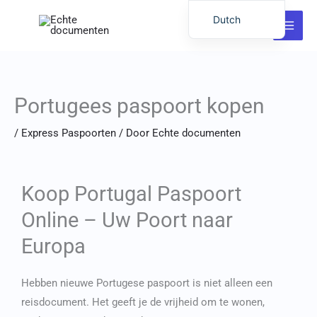
Ga
Dutch
naar
English
de
inhoud
German
Italian
Portugees paspoort kopen
Latvian
/
Express Paspoorten
/ Door
Echte documenten
Hungarian
Portuguese
Polish
Koop Portugal Paspoort
Romanian
Online – Uw Poort naar
Lithuanian
Europa
Spanish
Chinese
Hebben
nieuwe Portugese paspoort
is niet alleen een
French
reisdocument. Het geeft je de vrijheid om te wonen,