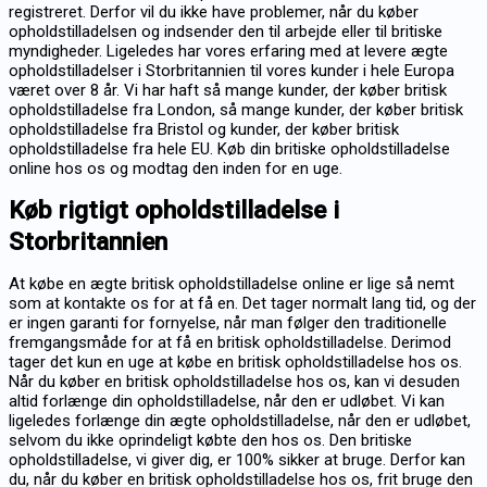
registreret. Derfor vil du ikke have problemer, når du køber
opholdstilladelsen og indsender den til arbejde eller til britiske
myndigheder. Ligeledes har vores erfaring med at levere ægte
opholdstilladelser i Storbritannien til vores kunder i hele Europa
været over 8 år. Vi har haft så mange kunder, der køber britisk
opholdstilladelse fra London, så mange kunder, der køber britisk
opholdstilladelse fra Bristol og kunder, der køber britisk
opholdstilladelse fra hele EU. Køb din britiske opholdstilladelse
online hos os og modtag den inden for en uge.
Køb rigtigt opholdstilladelse i
Storbritannien
At købe en ægte britisk opholdstilladelse online er lige så nemt
som at kontakte os for at få en. Det tager normalt lang tid, og der
er ingen garanti for fornyelse, når man følger den traditionelle
fremgangsmåde for at få en britisk opholdstilladelse. Derimod
tager det kun en uge at købe en britisk opholdstilladelse hos os.
Når du køber en britisk opholdstilladelse hos os, kan vi desuden
altid forlænge din opholdstilladelse, når den er udløbet. Vi kan
ligeledes forlænge din ægte opholdstilladelse, når den er udløbet,
selvom du ikke oprindeligt købte den hos os. Den britiske
opholdstilladelse, vi giver dig, er 100% sikker at bruge. Derfor kan
du, når du køber en britisk opholdstilladelse hos os, frit bruge den