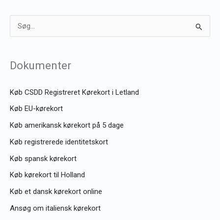
S
ø
g
Dokumenter
e
f
Køb CSDD Registreret Kørekort i Letland
t
Køb EU-kørekort
e
Køb amerikansk kørekort på 5 dage
r
Køb registrerede identitetskort
:
Køb spansk kørekort
Køb kørekort til Holland
Køb et dansk kørekort online
Ansøg om italiensk kørekort