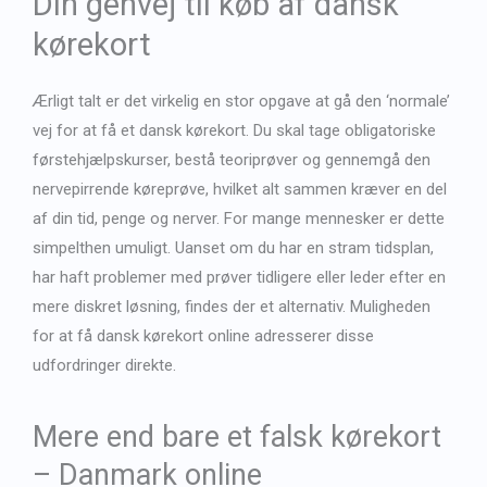
Din genvej til køb af dansk
French
kørekort
Japanese
Bulgarian
Ærligt talt er det virkelig en stor opgave at gå den ‘normale’
Arabic
vej for at få et dansk kørekort. Du skal tage obligatoriske
Swedish
førstehjælpskurser, bestå teoriprøver og gennemgå den
nervepirrende køreprøve, hvilket alt sammen kræver en del
af din tid, penge og nerver. For mange mennesker er dette
simpelthen umuligt. Uanset om du har en stram tidsplan,
har haft problemer med prøver tidligere eller leder efter en
mere diskret løsning, findes der et alternativ. Muligheden
for at
få dansk kørekort
online adresserer disse
udfordringer direkte.
Mere end bare et falsk kørekort
– Danmark online