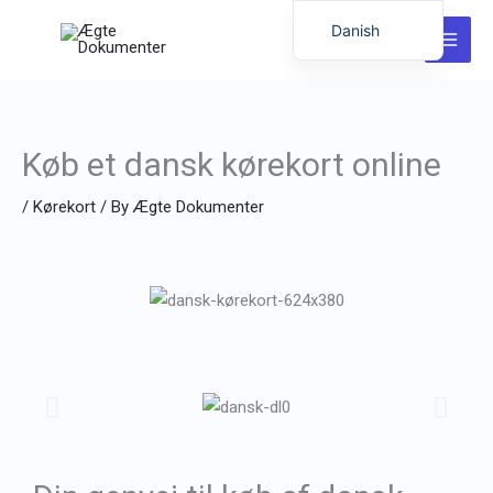
Spring
Danish
til
English
indhold
German
Italian
Køb et dansk kørekort online
Dutch
/
Kørekort
/ By
Ægte Dokumenter
Latvian
Hungarian
Portuguese
Polish
Romanian
Lithuanian
Spanish
Chinese