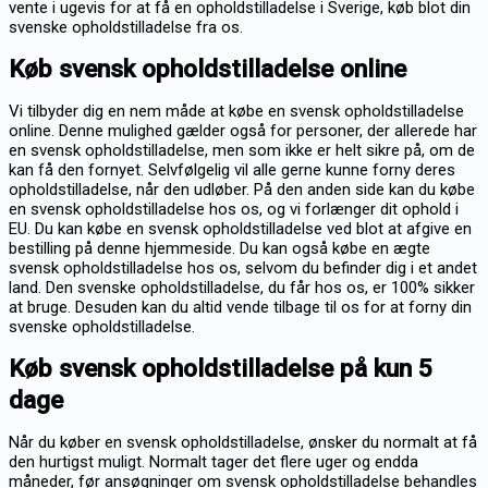
vente i ugevis for at få en opholds­tilladelse i Sverige, køb blot din
svenske opholds­tilladelse fra os.
Køb svensk opholdstilladelse online
Vi tilbyder dig en nem måde at købe en svensk opholdstilladelse
online. Denne mulighed gælder også for personer, der allerede har
en svensk opholdstilladelse, men som ikke er helt sikre på, om de
kan få den fornyet. Selvfølgelig vil alle gerne kunne forny deres
opholdstilladelse, når den udløber. På den anden side kan du købe
en svensk opholdstilladelse hos os, og vi forlænger dit ophold i
EU. Du kan købe en svensk opholdstilladelse ved blot at afgive en
bestilling på denne hjemmeside. Du kan også købe en ægte
svensk opholdstilladelse hos os, selvom du befinder dig i et andet
land. Den svenske opholdstilladelse, du får hos os, er 100% sikker
at bruge. Desuden kan du altid vende tilbage til os for at forny din
svenske opholdstilladelse.
Køb svensk opholdstilladelse på kun 5
dage
Når du køber en svensk opholdstilladelse, ønsker du normalt at få
den hurtigst muligt. Normalt tager det flere uger og endda
måneder, før ansøgninger om svensk opholdstilladelse behandles