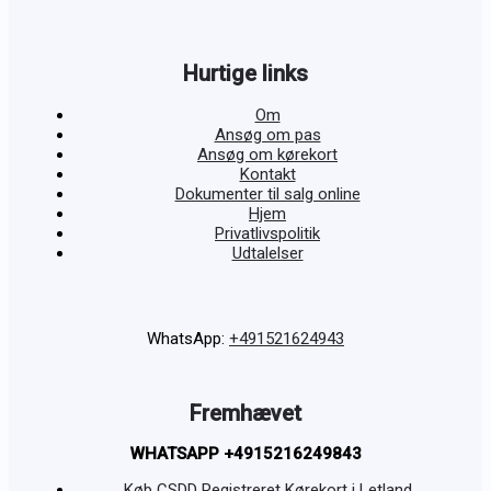
Hurtige links
Om
Ansøg om pas
Ansøg om kørekort
Kontakt
Dokumenter til salg online
Hjem
Privatlivspolitik
Udtalelser
WhatsApp:
+491521624943
Fremhævet
WHATSAPP +4915216249843
Køb CSDD Registreret Kørekort i Letland