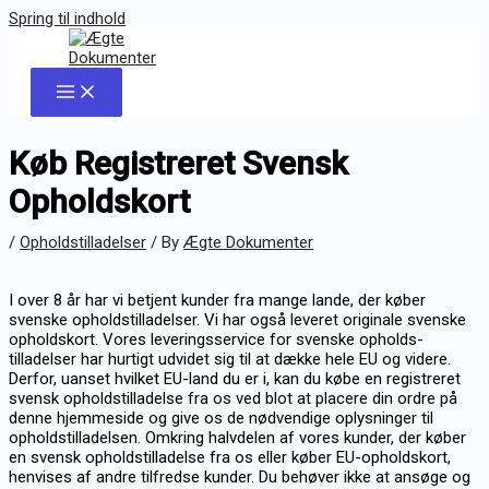
Spring til indhold
Køb Registreret Svensk
Opholdskort
/
Opholdstilladelser
/ By
Ægte Dokumenter
I over 8 år har vi betjent kunder fra mange lande, der køber
svenske opholds­tilladelser. Vi har også leveret originale svenske
opholds­kort. Vores leverings­service for svenske opholds­
tilladelser har hurtigt udvidet sig til at dække hele EU og videre.
Derfor, uanset hvilket EU-land du er i, kan du købe en registreret
svensk opholds­tilladelse fra os ved blot at placere din ordre på
denne hjemmeside og give os de nødvendige oplysninger til
opholds­tilladelsen. Omkring halvdelen af vores kunder, der køber
en svensk opholds­tilladelse fra os eller køber EU-opholds­kort,
henvises af andre tilfredse kunder. Du behøver ikke at ansøge og