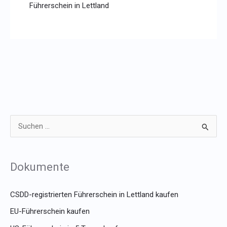
S
u
c
Dokumente
h
e
CSDD-registrierten Führerschein in Lettland kaufen
n
EU-Führerschein kaufen
n