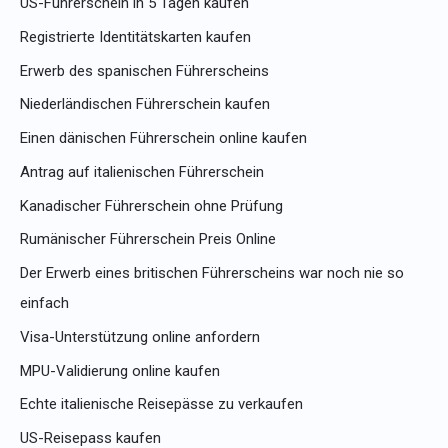
US-Führerschein in 5 Tagen kaufen
a
Registrierte Identitätskarten kaufen
c
Erwerb des spanischen Führerscheins
h
Niederländischen Führerschein kaufen
:
Einen dänischen Führerschein online kaufen
Antrag auf italienischen Führerschein
Kanadischer Führerschein ohne Prüfung
Rumänischer Führerschein Preis Online
Der Erwerb eines britischen Führerscheins war noch nie so
einfach
Visa-Unterstützung online anfordern
MPU-Validierung online kaufen
Echte italienische Reisepässe zu verkaufen
US-Reisepass kaufen