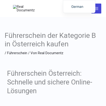
Zum
German
Inhalt
English
springen
Italian
Dutch
Führerschein der Kategorie B
Latvian
in Österreich kaufen
Hungarian
/
Führerschein
/ Von
Real Documentz
Portuguese
Polish
Romanian
Führerschein Österreich:
Lithuanian
Schnelle und sichere Online-
Spanish
Lösungen
Chinese
French