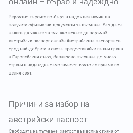
онлайн – бързо и надеждно
French
Japanese
Вероятно търсите по-бърз и надежден начин да
Arabic
получите официални документи за пътуване, без да се
Danish
налага да чакате за тях, ако искате да
поръчай
австрийски паспорт онлайн
.Австрийските паспорти са
Swedish
сред най-добрите в света, предоставяйки пълни права
в Европейския съюз, безвизово пътуване до много
страни и надеждна самоличност, която се приема по
целия свят.
Причини за избор на
австрийски паспорт
Свободата на пътуване, заетост във всяка страна от