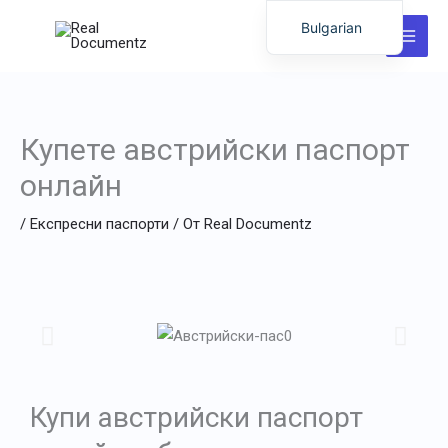
Преминаване
Bulgarian
към
English
съдържанието
German
Italian
Купете австрийски паспорт
Dutch
онлайн
Latvian
/
Експресни паспорти
/ От
Real Documentz
Hungarian
Portuguese
Polish
Romanian
Lithuanian
Spanish
Купи австрийски паспорт
Chinese