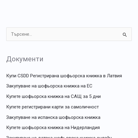
Т
ъ
р
Документи
с
е
Купи CSDD Регистрирана шофьорска книжка в Латвия
н
Закупуване на шофьорска книжка на ЕС
е
Купете шофьорска книжка на САЩ за 5 дни
з
Купете регистрирани карти за самоличност
а
Закупуване на испанска шофьорска книжка
:
Купете шофьорска книжка на Нидерландия