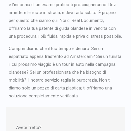
Japanese
e l'insonnia di un esame pratico ti prosciugheranno. Devi
Bulgarian
rimettere le ruote in strada, e devi farlo subito. È proprio
per questo che siamo qui. Noi di Real Documentz,
Arabic
offriamo la tua patente di guida olandese in vendita con
Danish
una procedura il più fluida, rapida e priva di stress possibile.
Swedish
Comprendiamo che il tuo tempo è denaro. Sei un
espatriato appena trasferito ad Amsterdam? Sei un turista
il cui prossimo viaggio è un tour in auto nella campagna
olandese? Sei un professionista che ha bisogno di
mobilità? Il nostro servizio taglia la burocrazia. Non ti
diamo solo un pezzo di carta plastica; ti offriamo una
soluzione completamente verificata.
Avete fretta?