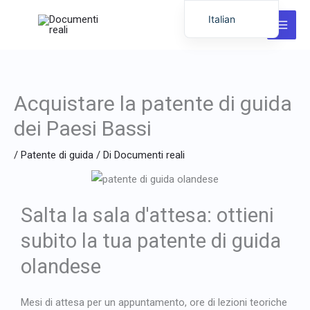
Vai
Italian
al
English
contenuto
German
Dutch
Acquistare la patente di guida
Latvian
dei Paesi Bassi
Hungarian
/
Patente di guida
/ Di
Documenti reali
Portuguese
Polish
Romanian
Salta la sala d'attesa: ottieni
Lithuanian
subito la tua patente di guida
Spanish
olandese
Chinese
French
Mesi di attesa per un appuntamento, ore di lezioni teoriche