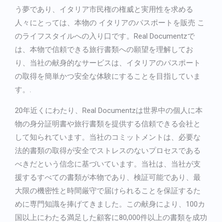
French
う夢であり、イタリア市民権の権威と実用性を求める
Bulgarian
人々にとっては、本物の
イタリアのパスポートを販売
こ
のライフスタイルへの入り口です。Real Documentzで
Arabic
は、本物で信頼できる旅行書類への願望を理解してお
Danish
り、当社の献身的なサービスは、イタリアのパスポート
Swedish
の取得を簡単かつ安全な体験にすることを目指していま
す。.
20年近くにわたり、Real Documentzは世界中の個人に本
物の身分証明書や旅行書類を提供する信頼できる会社と
して知られています。当社のコミットメントは、必要な
法的書類の取得が安全でストレスのないプロセスである
べきだという信念に基づいています。当社は、当社が支
援するすべての書類が本物であり、検証可能であり、最
大限の機密性と時間厳守で届けられることを保証するた
めに専門知識を捧げてきました。この献身により、100カ
国以上にわたる満足した顧客に80,000件以上の書類を成功