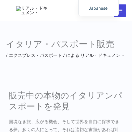
内
Japanese
容
English
を
ス
German
キ
Italian
イタリア・パスポート販売
ッ
Dutch
プ
/
エクスプレス・パスポート
/ による
リアル・ドキュメント
Latvian
Hungarian
Portuguese
Polish
販売中の本物のイタリアンパ
Romanian
スポートを発見
Lithuanian
Spanish
国境なき旅、広がる機会、そして世界を自由に探求でき
Chinese
る夢。多くの人にとって、それは適切な書類があれば叶