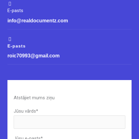
Japanese
E-pasts
Bulgarian
info@realdocumentz.com
Arabic
Danish
Swedish
E-pasts
roic70993@gmail.com
Atstājiet mums ziņu
Jūsu vārds*
Jūsu e-pasts*