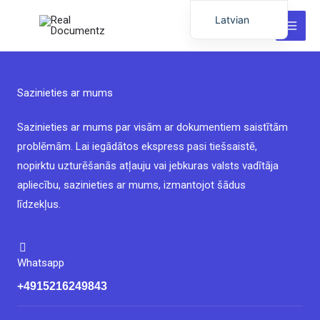
Pāriet
Latvian
uz
English
saturu
German
Italian
Sazinieties ar mums
Dutch
Sazinieties ar mums par visām ar dokumentiem saistītām
Hungarian
problēmām. Lai iegādātos ekspress pasi tiešsaistē,
Portuguese
nopirktu uzturēšanās atļauju vai jebkuras valsts vadītāja
Polish
apliecību, sazinieties ar mums, izmantojot šādus
līdzekļus.
Romanian
Lithuanian
Spanish
Whatsapp
Chinese
+4915216249843
French