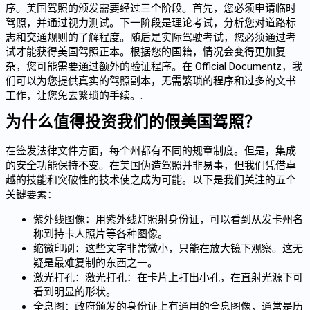
序。美国驾照的颁发需要经过三个阶段。首先，您必须申请临时
驾照，并通过视力测试。下一阶段是理论考试，分析您对道路标
志和交通规则的了解程度。随后是实际驾驶考试，您必须通过考
试才能获得美国驾照正本。根据您的国籍，情况会变得更加复
杂，您可能需要通过额外的验证程序。在 Official Documentz，我
们可以为您提供真实的驾照副本，无需繁琐的程序和过多的文书
工作，让您免去繁琐的手续。.
为什么值得投资我们的假美国驾照？
在签发法律文件方面，每个州都有不同的规章制度。但是，集成
的安全功能保持不变。在美国伪造驾照并非易事，但我们凭借卓
越的技能和突破性的技术使之成为可能。以下是我们关注的五个
关键要素：
紫外线图像：用紫外线灯照射身份证，可以看到从发卡州名
称到持卡人照片等各种图像。.
缩微印刷：这些文字非常微小，只能在放大镜下观察。这无
疑是最难复制的东西之一。.
激光打孔：激光打孔：在卡片上打出小孔，在直射光源下可
看到明显的形状。.
全息图：政府颁发的身份证上有通用的全息图像，通常是历