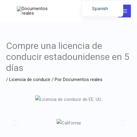
Ir
Spanish
al
English
contenido
German
Italian
Compre una licencia de
Dutch
conducir estadounidense en 5
Latvian
días
Hungarian
Portuguese
/
Licencia de conducir
/ Por
Documentos reales
Polish
Romanian
Lithuanian
Chinese
French