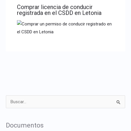
Comprar licencia de conducir
registrada en el CSDD en Letonia
B
u
s
Documentos
c