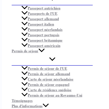
Passeport autrichien
Passeports de l'UE
Passeport allemand
Passeport italien
Passeport néerlandais
Passeport portugais
Passeport britannique
Passeport américain
Permis de séjour
Permis de séjour de l'UE
Permis de séjour allemand
Carte de séjour néerlandaise
Permis de séjour espagnol
Carte de résidence suédoise
Permis de séjour au Royaume-Uni
Témoignages
Plus d'informations