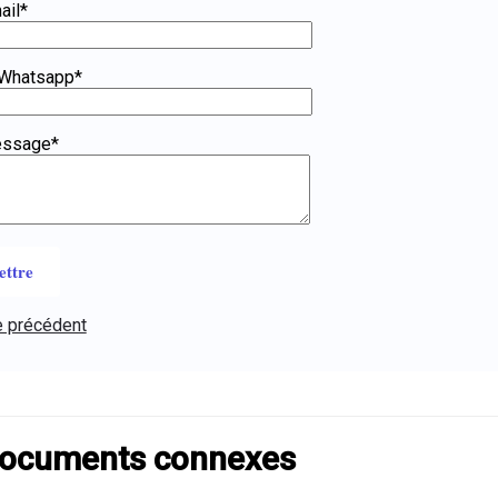
ail*
Whatsapp*
essage*
e précédent
ocuments connexes