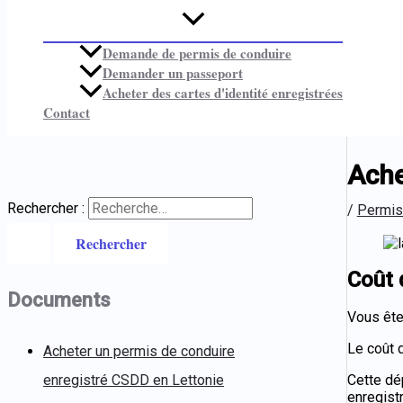
Demande de permis de conduire
Demander un passeport
Acheter des cartes d'identité enregistrées
Contact
Ache
Rechercher :
/
Permis
Coût 
Documents
Vous ête
Le coût 
Acheter un permis de conduire
enregistré CSDD en Lettonie
Cette dé
enregist