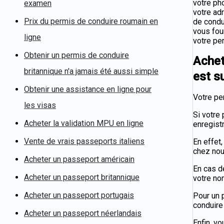
votre pho
examen
votre ad
Prix du permis de conduire roumain en
de condu
vous four
ligne
votre per
Obtenir un permis de conduire
Achet
britannique n'a jamais été aussi simple
est s
Obtenir une assistance en ligne pour
Votre pe
les visas
Si votre
Acheter la validation MPU en ligne
enregist
Vente de vrais passeports italiens
En effet
chez nou
Acheter un passeport américain
En cas d
Acheter un passeport britannique
votre no
Acheter un passeport portugais
Pour un 
conduire
Acheter un passeport néerlandais
Enfin, v