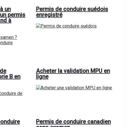
à un
Permis de conduire suédois
un permis
enregistré
and à
 de
Acheter la validation MPU en
rie B en
ligne
conduire
Permis de conduire canadien