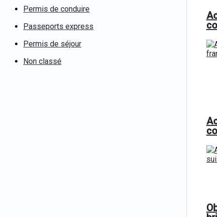
Permis de conduire
Ac
co
Passeports express
Permis de séjour
Non classé
Ac
co
Ob