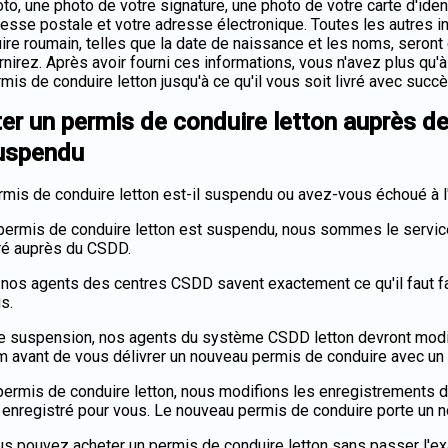
to, une photo de votre signature, une photo de votre carte d'iden
resse postale et votre adresse électronique. Toutes les autres i
ire roumain, telles que la date de naissance et les noms, seront 
nirez. Après avoir fourni ces informations, vous n'avez plus qu'à
mis de conduire letton jusqu'à ce qu'il vous soit livré avec succè
er un permis de conduire letton auprès d
uspendu
rmis de conduire letton est-il suspendu ou avez-vous échoué à 
 permis de conduire letton est suspendu, nous sommes le service 
ré auprès du CSDD.
, nos agents des centres CSDD savent exactement ce qu'il faut f
s.
e suspension, nos agents du système CSDD letton devront modifi
m avant de vous délivrer un nouveau permis de conduire avec un
permis de conduire letton, nous modifions les enregistrements
 enregistré pour vous. Le nouveau permis de conduire porte un no
ous pouvez acheter un permis de conduire letton sans passer l'e