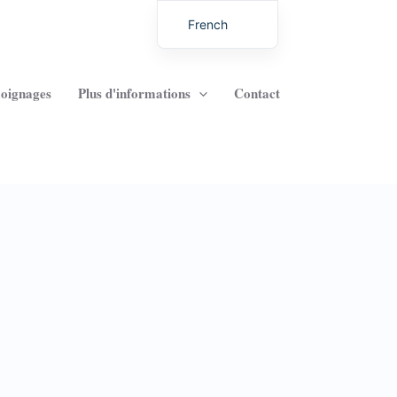
French
English
German
oignages
Plus d'informations
Contact
Italian
Dutch
Latvian
Hungarian
Portuguese
Polish
Romanian
Lithuanian
Spanish
Chinese