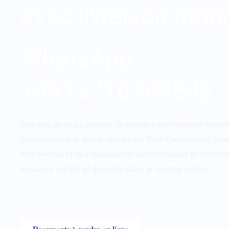
avec livraison mon
WhatsApp :
+4915216249843
Acheter de vrais permis de conduire en ligne et com
passeports à la vente auprès de Real Documentz. N
des permis et des passeports authentiques et vérifiab
livraison rapide et discrète dans le monde entier.
Documents à vendre en ligne