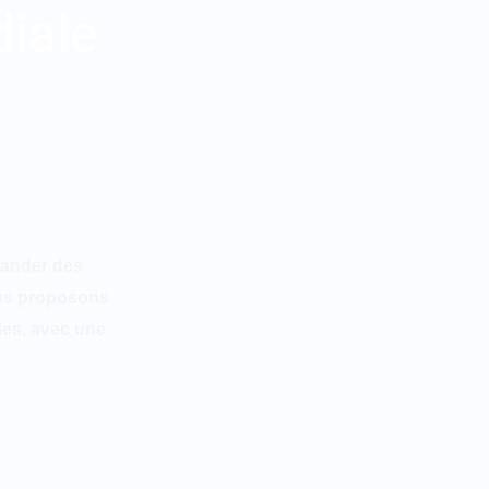
diale
mander des
ous proposons
les, avec une