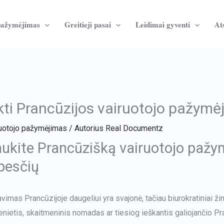
pažymėjimas
Greitieji pasai
Leidimai gyventi
Ats
kti Prancūzijos vairuotojo pažymė
uotojo pažymėjimas
/ Autorius
Real Documentz
ukite Prancūzišką vairuotojo pažymė
pesčių
avimas Prancūzijoje daugeliui yra svajonė, tačiau biurokratiniai žin
enietis, skaitmeninis nomadas ar tiesiog ieškantis galiojančio P