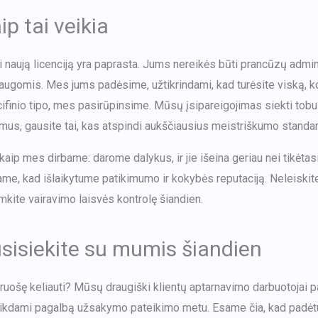
ip tai veikia
i naują licenciją yra paprasta. Jums nereikės būti prancūzų adm
augomis. Mes jums padėsime, užtikrindami, kad turėsite viską, ko n
ifinio tipo, mes pasirūpinsime. Mūsų įsipareigojimas siekti tobul
mus, gausite tai, kas atspindi aukščiausius meistriškumo standar
 kaip mes dirbame: darome dalykus, ir jie išeina geriau nei tikėt
ame, kad išlaikytume patikimumo ir kokybės reputaciją. Neleiski
mkite vairavimo laisvės kontrolę šiandien.
sisiekite su mumis šiandien
ruošę keliauti? Mūsų draugiški klientų aptarnavimo darbuotojai pa
ikdami pagalbą užsakymo pateikimo metu. Esame čia, kad padėt