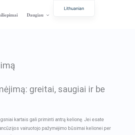
Lithuanian
iliepimai
Daugiau
Susisiekite su
English
German
Italian
Dutch
Latvian
jimą
Hungarian
Portuguese
jimą: greitai, saugiai ir be
Polish
Romanian
Spanish
Chinese
gsniai kartais gali priminti antrą kelionę. Jei esate
French
rancūzijos vairuotojo pažymėjimo būsimai kelionei per