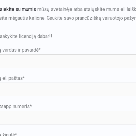
siekite su mumis
mūsų svetainėje arba atsiųskite mums el. laišk
site mėgautis kelione. Gaukite savo prancūzišką vairuotojo pažym
sakykite licenciją dabar!!
 vardas ir pavardė*
 el. paštas*
tsapp numeris*
 žinutė*