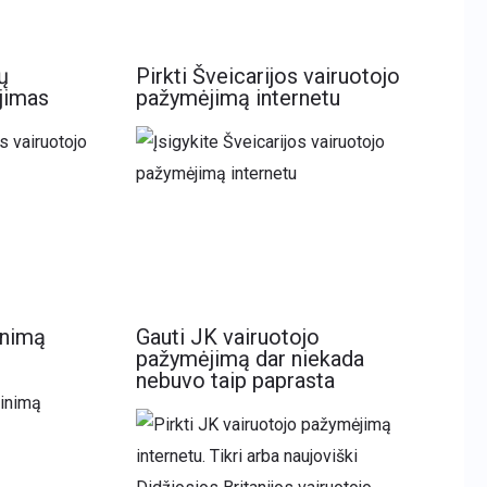
ų
Pirkti Šveicarijos vairuotojo
jimas
pažymėjimą internetu
inimą
Gauti JK vairuotojo
pažymėjimą dar niekada
nebuvo taip paprasta