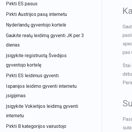
Pirkti ES pasus
Ka
Pirkti Austrijos pasą internetu
Nyderlandų gyventojo kortelė
Gaut
pasl
Gaukite realų leidimą gyventi JK per 3
spec
dienas
pas 
Įsigykite registruotą Švedijos
gyventojo kortelę
Štai
dirb
Pirkti ES leidimus gyventi
Peri
Ispanijos leidimo gyventi internetu
įsigijimas
Su
Įsigykite Vokietijos leidimą gyventi
internetu
Pasi
Pirkti B kategorijos vairuotojo
sute