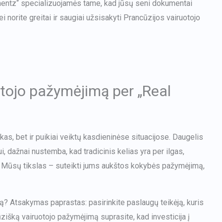
umentz“ specializuojamės tame, kad jūsų seni dokumentai
Japanese
 Jei norite greitai ir saugiai užsisakyti Prancūzijos vairuotojo
Bulgarian
Arabic
Danish
Swedish
otojo pažymėjimą per „Real
as, bet ir puikiai veiktų kasdieninėse situacijose. Daugelis
, dažnai nustemba, kad tradicinis kelias yra per ilgas,
 Mūsų tikslas – suteikti jums aukštos kokybės pažymėjimą,
mą? Atsakymas paprastas: pasirinkite paslaugų teikėją, kuris
ūzišką vairuotojo pažymėjimą suprasite, kad investicija į