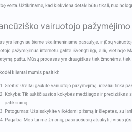
bę verta. Užtikriname, kad kiekviena detalė būtų tiksli, nuo hologr
ancūziško vairuotojo pažymėjimo 
as yra lengviau šiame skaitmeniniame pasaulyje, ir jūsų vairuoto
uotojo pažymėjimus internetu, galite išvengti ilgų eilių vietinėje Ma
tatymą paštu. Mūsų procesas yra draugiškas tiek žmonėms, tie
 kodėl klientai mumis pasitiki:
Greitis: Greitai gaukite vairuotojo pažymėjimą, idealiai tinka 
Kokybė: Tik aukščiausios kokybės medžiagos ir preciziškas spa
patikrinimą.
Patogumas: Užsisakykite vilkėdami pižamą ir šlepetes, su la
Pagalba: Mes turime žmonių, pasiruošusių atsakyti į visus jūsų