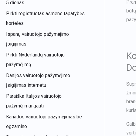
Pran
5 dienas
būtų
Pirkti registruotas asmens tapatybės
pažy
korteles
Ispanų vairuotojo pažymėjimo
įsigijimas
Ko
Pirkti Nyderlandų vairuotojo
pažymėjimą
D
Danijos vairuotojo pažymėjimo
Supr
įsigijimas internetu
žmon
Paraiška Italijos vairuotojo
bran
pažymėjimui gauti
kuri
Kanados vairuotojo pažymėjimas be
Galb
egzamino
vert