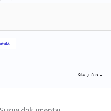
Kitas Įrašas
→
Susiję dokumentai