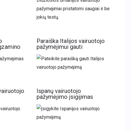
o
Paraiška Italijos vairuotojo
gzamino
pažymėjimui gauti
vairuotojo
Ispanų vairuotojo
pažymėjimo įsigijimas