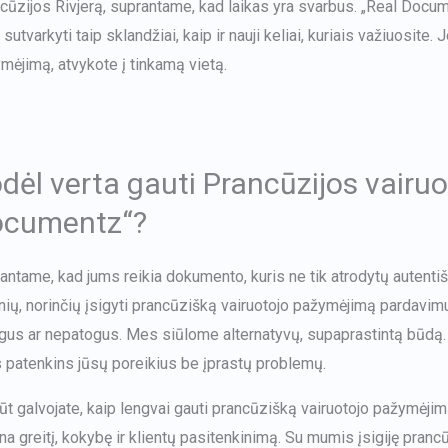
cūzijos Rivjerą, suprantame, kad laikas yra svarbus. „Real Doc
 sutvarkyti taip sklandžiai, kaip ir nauji keliai, kuriais važiuosite.
mėjimą, atvykote į tinkamą vietą.
dėl verta gauti Prancūzijos vairu
ocumentz“?
antame, kad jums reikia dokumento, kuris ne tik atrodytų autentišk
ių, norinčių įsigyti prancūzišką vairuotojo pažymėjimą pardavimui
gus ar nepatogus. Mes siūlome alternatyvų, supaprastintą būdą.
s patenkins jūsų poreikius be įprastų problemų.
ūt galvojate, kaip lengvai gauti prancūzišką vairuotojo pažymėji
ina greitį, kokybę ir klientų pasitenkinimą. Su mumis įsigiję pranc