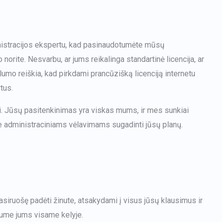
inistracijos ekspertu, kad pasinaudotumėte mūsų
orite. Nesvarbu, ar jums reikalinga standartinė licencija, ar
umo reiškia, kad pirkdami prancūzišką licenciją internetu
tus.
asi. Jūsų pasitenkinimas yra viskas mums, ir mes sunkiai
te administraciniams vėlavimams sugadinti jūsų planų.
siruošę padėti žinute, atsakydami į visus jūsų klausimus ir
ume jums visame kelyje.