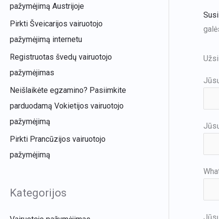
pažymėjimą Austrijoje
Susi
Pirkti Šveicarijos vairuotojo
galė
pažymėjimą internetu
Registruotas švedų vairuotojo
Užsi
pažymėjimas
Jūsų
Neišlaikėte egzamino? Pasiimkite
parduodamą Vokietijos vairuotojo
pažymėjimą
Jūsų
Pirkti Prancūzijos vairuotojo
pažymėjimą
Wha
Kategorijos
Jūsų