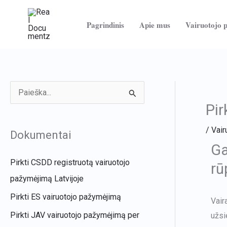
Pereiti
prie
Pagrindinis
Apie mus
Vairuotojo 
turinio
I
Pir
e
š
/
Vair
Dokumentai
k
Ga
o
Pirkti CSDD registruotą vairuotojo
rū
t
pažymėjimą Latvijoje
i
Pirkti ES vairuotojo pažymėjimą
Vair
:
Pirkti JAV vairuotojo pažymėjimą per
užsi