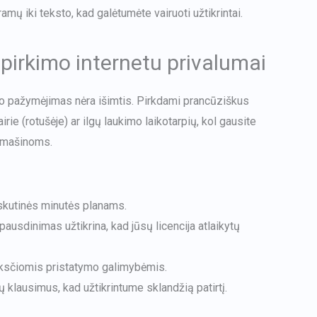
amų iki teksto, kad galėtumėte vairuoti užtikrintai.
pirkimo internetu privalumai
jo pažymėjimas nėra išimtis. Pirkdami prancūziškus
irie (rotušėje) ar ilgų laukimo laikotarpių, kol gausite
k mašinoms.
paskutinės minutės planams.
usdinimas užtikrina, kad jūsų licencija atlaikytų
nksčiomis pristatymo galimybėmis.
 klausimus, kad užtikrintume sklandžią patirtį.