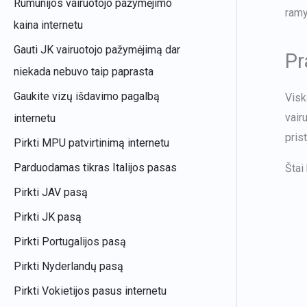
Rumunijos vairuotojo pažymėjimo
ramy
kaina internetu
Gauti JK vairuotojo pažymėjimą dar
Pr
niekada nebuvo taip paprasta
Gaukite vizų išdavimo pagalbą
Visk
vair
internetu
pris
Pirkti MPU patvirtinimą internetu
Parduodamas tikras Italijos pasas
Štai
Pirkti JAV pasą
Pirkti JK pasą
Pirkti Portugalijos pasą
Pirkti Nyderlandų pasą
Pirkti Vokietijos pasus internetu