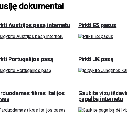
usiję dokumentai
rkti Austrijos pasą internetu
Pirkti ES pasus
rkti Portugalijos pasą
Pirkti JK pasą
rduodamas tikras Italijos
Gaukite vizų išdav
sas
pagalbą internetu