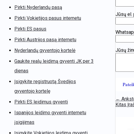
Pirkti Nyderlandų pasą
Jūsų el.
Pirkti Vokietijos pasus internetu
Pirkti ES pasus
Whatsap
Pirkti Austrijos pasą internetu
Jūsų žin
Nyderlandų gyventojo kortelė
Gaukite realų leidimą gyventi JK per 3
dienas
Įsigykite registruotą Švedijos
gyventojo kortelę
←
Ankste
Pirkti ES leidimus gyventi
Kitas Įr
Ispanijos leidimo gyventi internetu
įsigijimas
Įsigykite Vokietijos leidimą gyventi