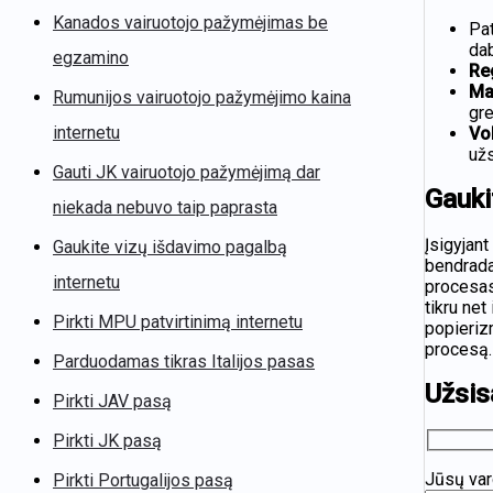
Kanados vairuotojo pažymėjimas be
Pat
dab
egzamino
Re
Ma
Rumunijos vairuotojo pažymėjimo kaina
gre
internetu
Vo
užs
Gauti JK vairuotojo pažymėjimą dar
Gauki
niekada nebuvo taip paprasta
Įsigyjant
Gaukite vizų išdavimo pagalbą
bendradar
internetu
procesas 
tikru ne
Pirkti MPU patvirtinimą internetu
popieriz
procesą.
Parduodamas tikras Italijos pasas
Užsis
Pirkti JAV pasą
Pirkti JK pasą
Jūsų var
Pirkti Portugalijos pasą