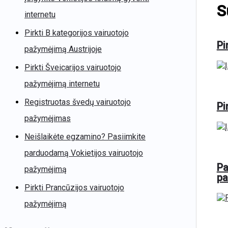
S
internetu
Pirkti B kategorijos vairuotojo
Pi
pažymėjimą Austrijoje
Pirkti Šveicarijos vairuotojo
pažymėjimą internetu
Registruotas švedų vairuotojo
Pi
pažymėjimas
Neišlaikėte egzamino? Pasiimkite
parduodamą Vokietijos vairuotojo
Pa
pažymėjimą
pa
Pirkti Prancūzijos vairuotojo
pažymėjimą