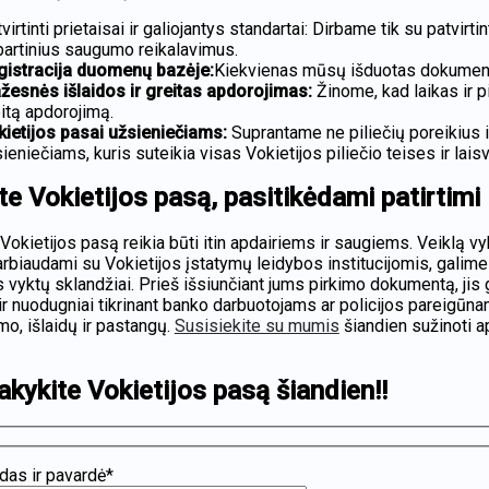
virtinti prietaisai ir galiojantys standartai: Dirbame tik su patvirt
artinius saugumo reikalavimus.
gistracija duomenų bazėje:
Kiekvienas mūsų išduotas dokumentas
žesnės išlaidos ir greitas apdorojimas:
Žinome, kad laikas ir p
itą apdorojimą.
kietijos pasai užsieniečiams:
Suprantame ne piliečių poreikius i
ieniečiams, kuris suteikia visas Vokietijos piliečio teises ir lais
te Vokietijos pasą, pasitikėdami patirtimi
 Vokietijos pasą reikia būti itin apdairiems ir saugiems. Veiklą 
biaudami su Vokietijos įstatymų leidybos institucijomis, galime u
vyktų sklandžiai. Prieš išsiunčiant jums pirkimo dokumentą, jis g
t ir nuodugniai tikrinant banko darbuotojams ar policijos pareigū
mo, išlaidų ir pastangų.
Susisiekite su mumis
šiandien sužinoti a
akykite Vokietijos pasą šiandien!!
das ir pavardė*