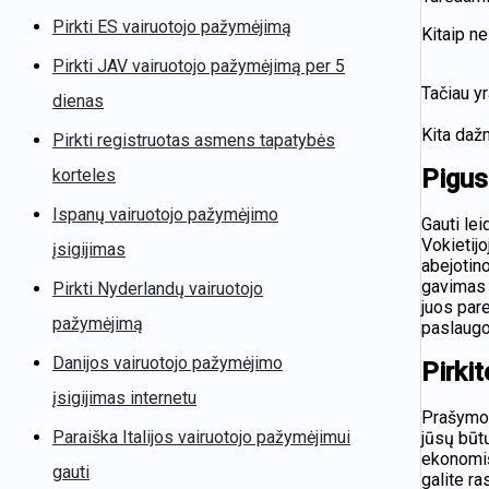
Pirkti ES vairuotojo pažymėjimą
Kitaip ne
Pirkti JAV vairuotojo pažymėjimą per 5
Tačiau yr
dienas
Kita dažn
Pirkti registruotas asmens tapatybės
Pigus
korteles
Ispanų vairuotojo pažymėjimo
Gauti lei
Vokietij
įsigijimas
abejotin
gavimas 
Pirkti Nyderlandų vairuotojo
juos par
pažymėjimą
paslaugos
Danijos vairuotojo pažymėjimo
Pirki
įsigijimas internetu
Prašymo i
Paraiška Italijos vairuotojo pažymėjimui
jūsų būtų
ekonomišk
gauti
galite ra