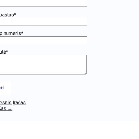
 paštas*
p numeris*
utė*
snis Įrašas
ašas
→