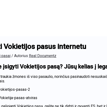
ti Vokietijos pasus internetu
i pasai
/ Autorius
Real Documentz
e įsigyti Vokietijos pasą? Jūsų kelias į l
a traukia žmones iš viso pasaulio, norinčius pasinaudoti nesuskai
is.
galiojantį Vokietijos pasą, galite ne tik dirbti ir gyventi ES, bet i