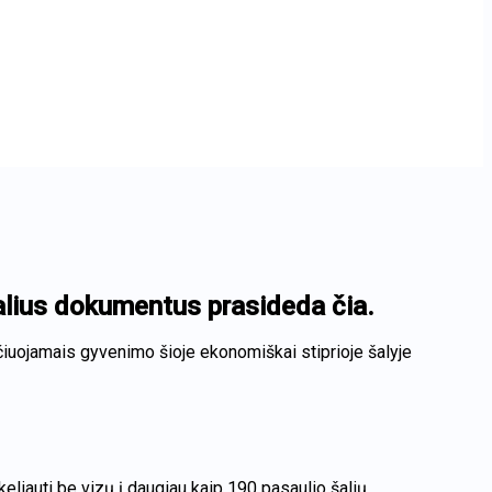
egalius dokumentus prasideda čia.
čiuojamais gyvenimo šioje ekonomiškai stiprioje šalyje
r keliauti be vizų į daugiau kaip 190 pasaulio šalių.