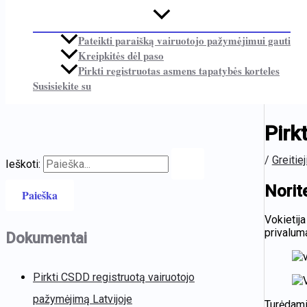
Pateikti paraišką vairuotojo pažymėjimui gauti
Kreipkitės dėl paso
Pirkti registruotas asmens tapatybės korteles
Susisiekite su
Pirk
/
Greitiej
Ieškoti:
Norit
Vokietij
privaluma
Dokumentai
Pirkti CSDD registruotą vairuotojo
pažymėjimą Latvijoje
Turėdami 