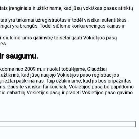
intais įrenginiais ir užtikriname, kad jūsų vokiškas pasas atitiktų
 yra tinkamai užregistruotas ir todėl visiškai autentiškas.
inigai yra brangūs. Todėl siūlome konkurencingas kainas ir
r siūlome jums galimybę teisėtai gauti Vokietijos pasą
ves.
 ir saugumu.
vykdome nuo 2009 m. ir nuolat tobulėjame. Glaudžiai
žtikrinti, kad jūsų naujojo Vokietijos paso registracijos
riežtai patikrinamas. Taip užtikriname, kad jis bus pripažintas
nams. Gausite visiškai funkcionalų Vokietijos pasą be papildomo
pie dabartinį Vokietijos pasą ir pradėti Vokietijos paso gavimo