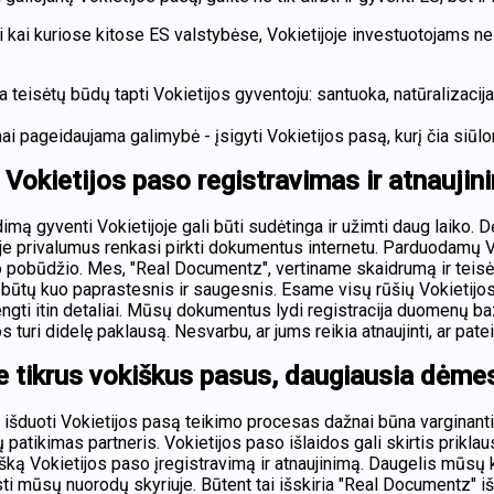
i kai kuriose kitose ES valstybėse, Vokietijoje investuotojams ne
a teisėtų būdų tapti Vokietijos gyventoju: santuoka, natūralizac
ai pageidaujama galimybė - įsigyti Vokietijos pasą, kurį čia siūlom
 Vokietijos paso registravimas ir atnaujin
dimą gyventi Vokietijoje gali būti sudėtinga ir užimti daug laiko.
oje privalumus renkasi pirkti dokumentus internetu. Parduodamų Vo
o pobūdžio. Mes, "Real Documentz", vertiname skaidrumą ir teisėt
būtų kuo paprastesnis ir saugesnis. Esame visų rūšių Vokietijos 
engti itin detaliai. Mūsų dokumentus lydi registracija duomenų ba
 turi didelę paklausą. Nesvarbu, ar jums reikia atnaujinti, ar pa
te tikrus vokiškus pasus, daugiausia dėme
šduoti Vokietijos pasą teikimo procesas dažnai būna varginantis. 
 patikimas partneris. Vokietijos paso išlaidos gali skirtis prikl
ą Vokietijos paso įregistravimą ir atnaujinimą. Daugelis mūsų kli
sti mūsų nuorodų skyriuje. Būtent tai išskiria "Real Documentz" iš