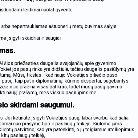
išduodami leidimai nuolat gyventi.
ija arba nepertraukiamas aštuonerių metų buvimas šalyje.
e įsigyti skaidriai ir saugiai.
imas.
 Dėl šios priežasties daugelis svajojančių apie gyvenimo
kietijos pasų rinka yra didžiulė, tačiau daugelis pasiūlymų yra
umą. Mūsų tikslas - kad naujo Vokietijos piliečio paso
pasų, taip pat ir diplomatinių, kūrimo ekspertai, sugebantys
zėje ir jie praeina visas patikras, todėl mūsų pasų gavimo
teikti naują prašymą, mes viskuo pasirūpinsime.
sio skirdami saugumui.
Jei ketinate įsigyti Vokietijos pasą, labai svarbu, kad šalia
ausomai nuo prašymo tipo ir paslaugų teikėjo. Siūlome jums
entų patvirtino, kad yra patenkinti, o jų teigiamus atsiliepimus
 kitų paslaugų teikėjų: