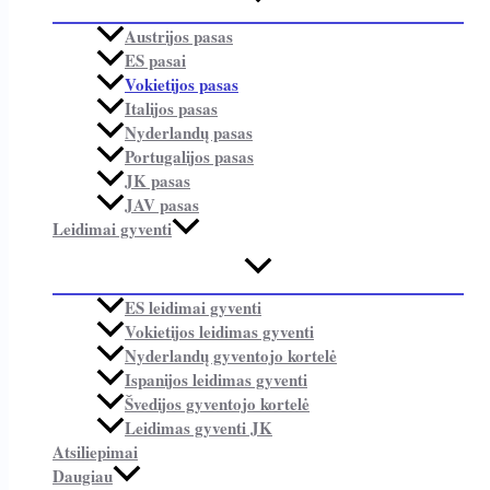
Austrijos pasas
ES pasai
Vokietijos pasas
Italijos pasas
Nyderlandų pasas
Portugalijos pasas
JK pasas
JAV pasas
Leidimai gyventi
ES leidimai gyventi
Vokietijos leidimas gyventi
Nyderlandų gyventojo kortelė
Ispanijos leidimas gyventi
Švedijos gyventojo kortelė
Leidimas gyventi JK
Atsiliepimai
Daugiau