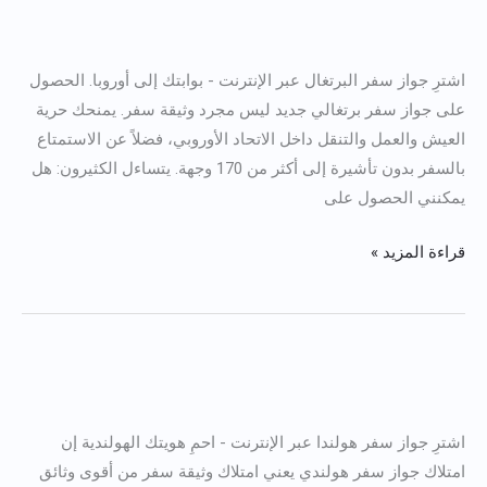
اشتر
جواز
اشترِ جواز سفر البرتغال عبر الإنترنت - بوابتك إلى أوروبا. الحصول
سفر
على جواز سفر برتغالي جديد ليس مجرد وثيقة سفر. يمنحك حرية
برتغالي
العيش والعمل والتنقل داخل الاتحاد الأوروبي، فضلاً عن الاستمتاع
بالسفر بدون تأشيرة إلى أكثر من 170 وجهة. يتساءل الكثيرون: هل
يمكنني الحصول على
قراءة المزيد »
اشتر
جواز
اشترِ جواز سفر هولندا عبر الإنترنت - احمِ هويتك الهولندية إن
سفر
امتلاك جواز سفر هولندي يعني امتلاك وثيقة سفر من أقوى وثائق
هولندا