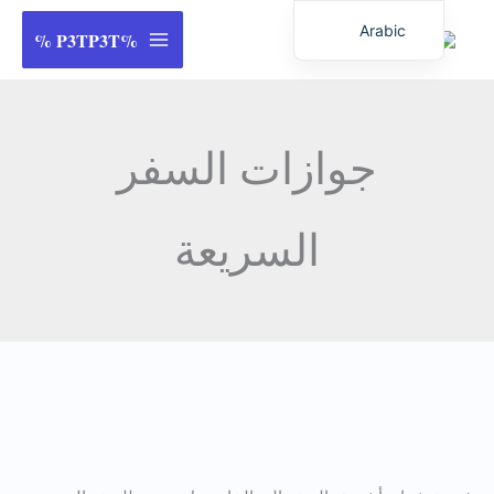
خطي
Arabic
%P3TP3T %
لى
English
لمحتوى
German
Italian
جوازات السفر
Dutch
Latvian
السريعة
Hungarian
Portuguese
Polish
Romanian
Lithuanian
Spanish
احصل
Chinese
على