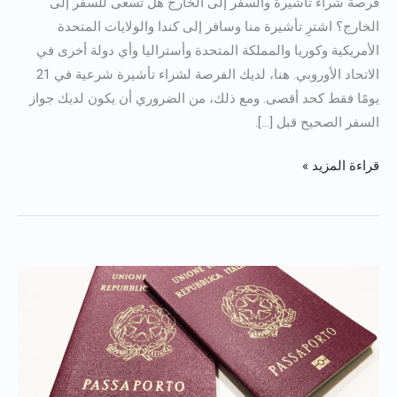
فرصة شراء تأشيرة والسفر إلى الخارج هل تسعى للسفر إلى
المساعدة
French
الخارج؟ اشترِ تأشيرة منا وسافر إلى كندا والولايات المتحدة
في
Japanese
الأمريكية وكوريا والمملكة المتحدة وأستراليا وأي دولة أخرى في
الحصول
Bulgarian
الاتحاد الأوروبي. هنا، لديك الفرصة لشراء تأشيرة شرعية في 21
على
Danish
يومًا فقط كحد أقصى. ومع ذلك، من الضروري أن يكون لديك جواز
التأشيرة
السفر الصحيح قبل [...].
Swedish
عبر
الإنترنت
قراءة المزيد »
جواز
سفر
إيطالي
حقيقي
للبيع