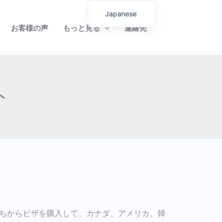
Japanese
お客様の声
もっと見る
連絡先
English
German
Italian
Dutch
ト
Latvian
Hungarian
Portuguese
Polish
Romanian
Lithuanian
Spanish
Chinese
たちからビザを購入して、カナダ、アメリカ、韓