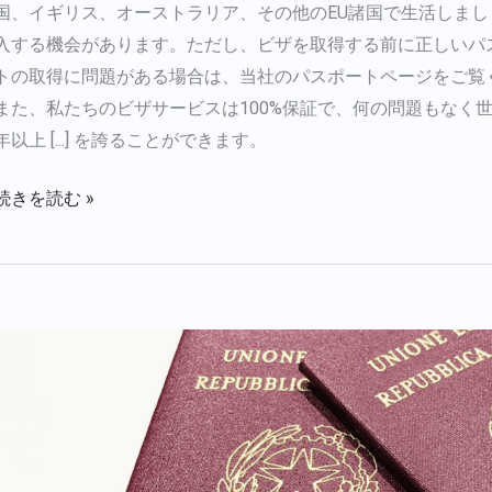
国、イギリス、オーストラリア、その他のEU諸国で生活しまし
イ
入する機会があります。ただし、ビザを取得する前に正しいパ
ン
トの取得に問題がある場合は、当社のパスポートページをご覧
で
また、私たちのビザサービスは100%保証で、何の問題もなく
ビ
年以上 [...] を誇ることができます。
ザ
の
続きを読む »
サ
ポ
ー
ト
を
イ
受
タ
け
リ
る
ア・
パ