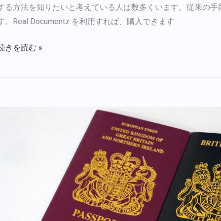
する方法を知りたいと考えている人は数多くいます。従来の手
す。Real Documentz を利用すれば、購入できます
続きを読む »
英
国
パ
ス
ポ
ー
ト
購