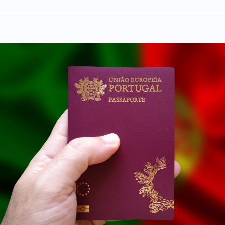
ポ
ル
ト
ガ
ル・
パ
ス
ポ
ー
ト
購
入