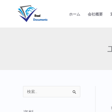
内
容
ホーム
会社概要
を
ス
キ
ッ
プ
検
索
対