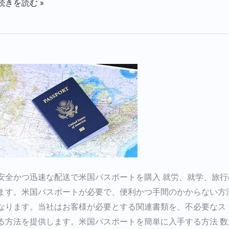
続きを読む »
米
国
パ
ス
ポ
ー
ト
購
安全かつ迅速な配送で米国パスポートを購入 就労、就学、旅
入
ます。米国パスポートが必要で、便利かつ手間のかからない方法で入手
なります。当社はお客様が必要とする関連書類を、不必要なス
る方法を提供します。米国パスポートを簡単に入手する方法 